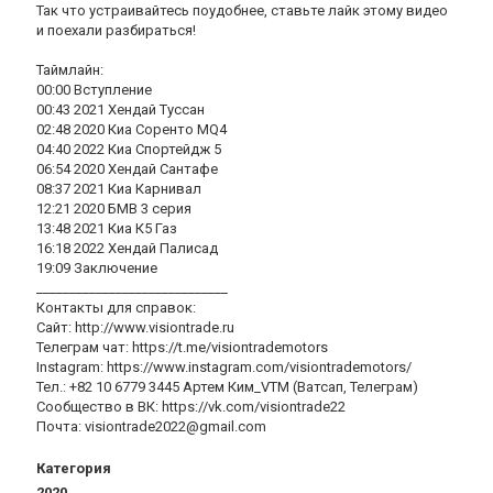
Так что устраивайтесь поудобнее, ставьте лайк этому видео
и поехали разбираться!
Таймлайн:
00:00 Вступление
00:43 2021 Хендай Туссан
02:48 2020 Киа Соренто MQ4
04:40 2022 Киа Спортейдж 5
06:54 2020 Хендай Сантафе
08:37 2021 Киа Карнивал
12:21 2020 БМВ 3 серия
13:48 2021 Киа К5 Газ
16:18 2022 Хендай Палисад
19:09 Заключение
_____________________________
Контакты для справок:
Сайт: http://www.visiontrade.ru
Телеграм чат: https://t.me/visiontrademotors
Instagram: https://www.instagram.com/visiontrademotors/
Тел.: +82 10 6779 3445 Артем Ким_VTM (Ватсап, Телеграм)
Сообщество в ВК: https://vk.com/visiontrade22
Почта: visiontrade2022@gmail.com
Категория
2020