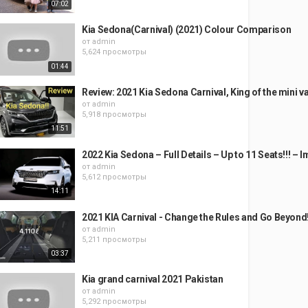
07:02
Kia Sedona(Carnival) (2021) Colour Comparison
от
admin
5,624 просмотры
01:44
Review: 2021 Kia Sedona Carnival, King of the mini v
от
admin
5,918 просмотры
11:51
2022 Kia Sedona – Full Details – Up to 11 Seats!!! – 
от
admin
5,612 просмотры
14:11
2021 KIA Carnival - Change the Rules and Go Beyond
от
admin
5,211 просмотры
03:37
Kia grand carnival 2021 Pakistan
от
admin
5,292 просмотры