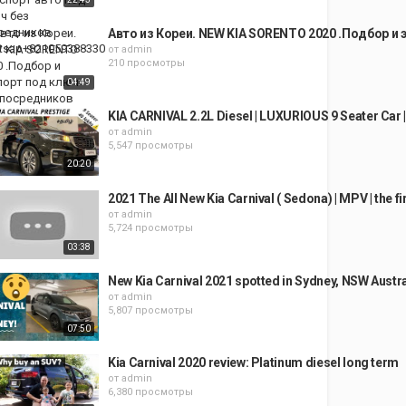
Авто из Кореи. NEW KIA SORENTO 2020 .Подбор и
от
admin
210 просмотры
04:49
KIA CARNIVAL 2.2L Diesel | LUXURIOUS 9 Seater Car |
от
admin
5,547 просмотры
20:20
2021 The All New Kia Carnival ( Sedona) | MPV | the fi
от
admin
5,724 просмотры
03:38
New Kia Carnival 2021 spotted in Sydney, NSW Austra
от
admin
5,807 просмотры
07:50
Kia Carnival 2020 review: Platinum diesel long term
от
admin
6,380 просмотры