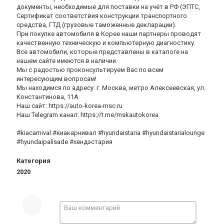
документы, необходимые для поставки на учёт в РФ (ЭПТС,
Сертификат соответствия конструкции транспортного
средства, ГТД (грузовые таможенные декларации).
При покупке автомобиля в Корее наши партнеры проводят
качественную техническую и компьютерную диагностику.
Все автомобили, которые представлены в каталоге на
нашем сайте имеются в наличии.
Мы с радостью проконсультируем Вас по всем
интересующим вопросам!
Мы находимся по адресу: г. Москва, метро Алексеевская, ул.
Константинова, 11А
Наш сайт: https://auto-korea-msc.ru
Наш Telegram канал: https://t.me/mskautokorea
#kiacarnival #киакарнивал #⁠hyundaistaria #hyundaistarialounge
#hyundaipalisade #хендэстария
Категория
2020