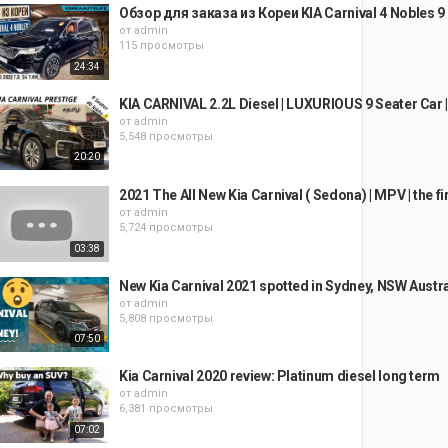
Обзор для заказа из Кореи KIA Carnival 4 Nobles 
от
admin
115 просмотры
24:34
KIA CARNIVAL 2.2L Diesel | LUXURIOUS 9 Seater Car |
от
admin
5,548 просмотры
20:20
2021 The All New Kia Carnival ( Sedona) | MPV | the fi
от
admin
5,724 просмотры
03:38
New Kia Carnival 2021 spotted in Sydney, NSW Austra
от
admin
5,808 просмотры
07:50
Kia Carnival 2020 review: Platinum diesel long term
от
admin
6,381 просмотры
07:02