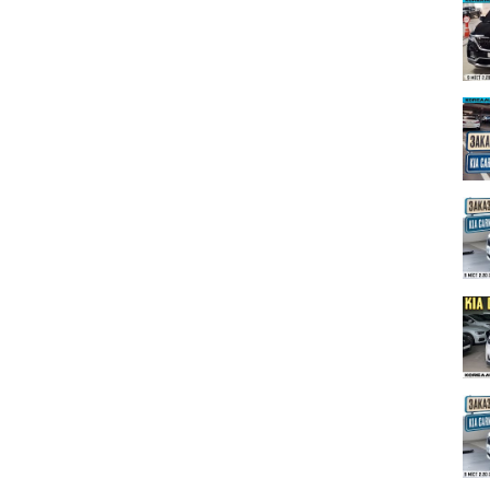
olife
fe
og/
81084232562385367/
auto.life
uto-life-otzyvy
адельцев: