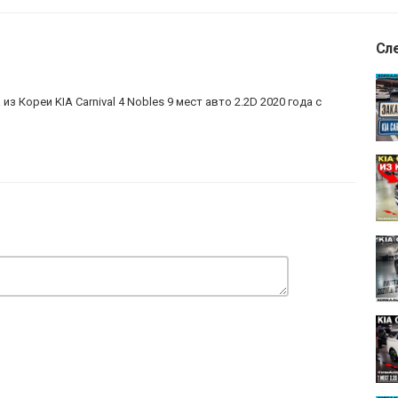
Сл
 Кореи KIA Carnival 4 Nobles 9 мест авто 2.2D 2020 года с
toLife
.com/@KoreaAutoLife
ube.com/playlist?list=PLTLuXLIJjUaKo08tswhYTa8DuVFAfXUV0
nel/37912779/
lst/419363/