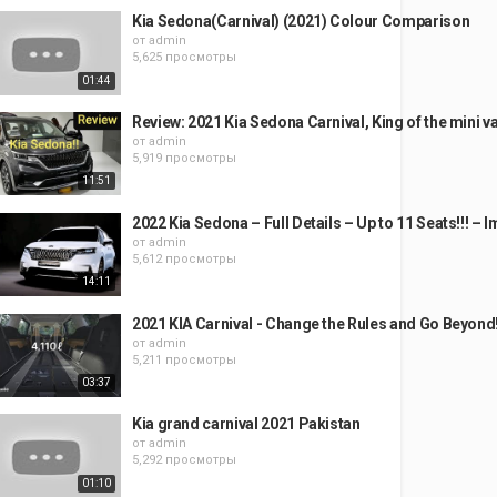
Kia Sedona(Carnival) (2021) Colour Comparison
от
admin
5,625 просмотры
01:44
Review: 2021 Kia Sedona Carnival, King of the mini v
от
admin
5,919 просмотры
11:51
2022 Kia Sedona – Full Details – Up to 11 Seats!!! – 
от
admin
5,612 просмотры
14:11
2021 KIA Carnival - Change the Rules and Go Beyond
от
admin
5,211 просмотры
03:37
Kia grand carnival 2021 Pakistan
от
admin
5,292 просмотры
01:10