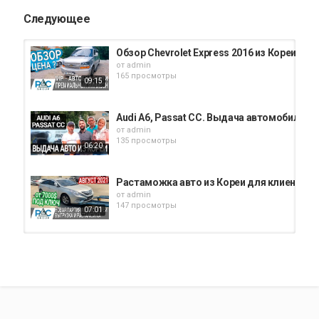
Следующее
Обзор Chevrolet Express 2016 из Кореи. Ав
от
admin
165 просмотры
09:15
Audi A6, Passat CC. Выдача автомобилей 
от
admin
135 просмотры
06:20
Растаможка авто из Кореи для клиентов PL
от
admin
147 просмотры
07:01
Авто из Кореи для клиентов PLC Group. Ра
от
admin
179 просмотры
06:30
Растаможка новой партии автомобилей из