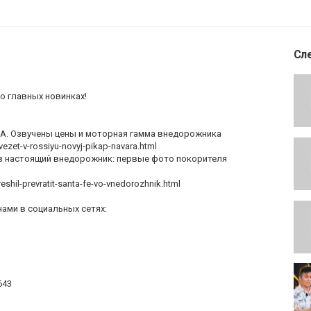
Сл
о главных новинках!
RA. Озвучены цены и моторная гамма внедорожника
vezet-v-rossiyu-novyj-pikap-navara.html
 в настоящий внедорожник: первые фото покорителя
eshil-prevratit-santa-fe-vo-vnedorozhnik.html
нами в социальных сетях:
643