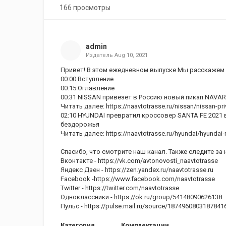
166 просмотры
admin
Издатель
Aug 10, 2021
Привет! В этом ежедневном выпуске Мы расскажем 
00:00 Вступление
00:15 Оглавление
00:31 NISSAN привезет в Россию новый пикап NAVA
Читать далее: https://naavtotrasse.ru/nissan/nissan-pri
02:10 HYUNDAI превратил кроссовер SANTA FE 2021
бездорожья
Читать далее: https://naavtotrasse.ru/hyundai/hyundai-r
Спасибо, что смотрите наш канал. Также следите за 
Вконтакте - https://vk.com/avtonovosti_naavtotrasse
Яндекс Дзен - https://zen.yandex.ru/naavtotrasse.ru
Facebook -https://www.facebook.com/naavtotrasse
Twitter - https://twitter.com/naavtotrasse
Одноклассники - https://ok.ru/group/54148090626138
Пульс - https://pulse.mail.ru/source/1874960803187841
Категория
Комплектации