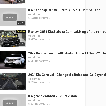
07:02
Kia Sedona(Carnival) (2021) Colour Comparison
от
admin
5,622 просмотры
01:44
Review: 2021 Kia Sedona Carnival, King of the mini v
от
admin
5,917 просмотры
11:51
2022 Kia Sedona – Full Details – Up to 11 Seats!!! – 
от
admin
5,611 просмотры
14:11
2021 KIA Carnival - Change the Rules and Go Beyond
от
admin
5,209 просмотры
03:37
Kia grand carnival 2021 Pakistan
от
admin
5,291 просмотры