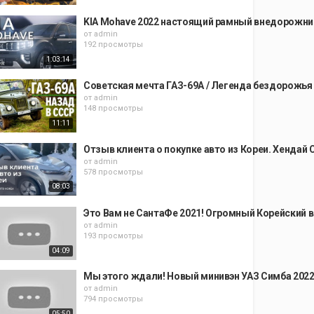
KIA Mohave 2022 настоящий рамный внедорожн
от
admin
192 просмотры
1:03:14
Советская мечта ГАЗ-69А / Легенда бездорожья
от
admin
148 просмотры
11:11
Отзыв клиента о покупке авто из Кореи. Хендай
от
admin
578 просмотры
08:03
Это Вам не СантаФе 2021! Огромный Корейский 
от
admin
193 просмотры
04:09
Мы этого ждали! Новый минивэн УАЗ Симба 2022 
от
admin
794 просмотры
05:50