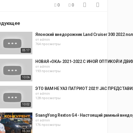
0
0
едующее
Японский внедорожник Land Cruiser 300 2022 пол
от
admin
764 просмотры
05:17
НОВАЯ «ОКА» 2021-2022 С ИНОЙ ОПТИКОЙ И ДВ
от
admin
193 просмотры
10:06
ЭТО ВАМ НЕ УАЗ ПАТРИОТ 2021! JAC ПРЕДСТА
от
admin
128 просмотры
10:02
SsangYong Rexton G4 - Настоящий рамный внедо
от
admin
176 просмотры
15:30