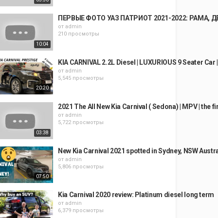
ПЕРВЫЕ ФОТО УАЗ ПАТРИОТ 2021-2022: РАМА,
от
admin
210 просмотры
10:04
KIA CARNIVAL 2.2L Diesel | LUXURIOUS 9 Seater Car |
от
admin
5,545 просмотры
20:20
2021 The All New Kia Carnival ( Sedona) | MPV | the fi
от
admin
5,722 просмотры
03:38
New Kia Carnival 2021 spotted in Sydney, NSW Austra
от
admin
5,806 просмотры
07:50
Kia Carnival 2020 review: Platinum diesel long term
от
admin
6,379 просмотры