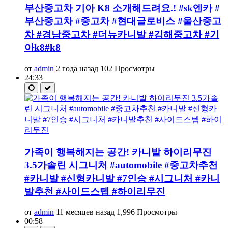
부산중고차 기아 K8 소개해드려요.! #sk엔카 #
부산중고차 #중고차 #현대글로비스 #울산중고
차 #경남중고차 #더뉴카니발 #김해중고차 #기
아k8#k8
от
admin
2 года назад
102 Просмотры
24:33
가족이 행복해지는 공간! 카니발 하이리무진
3.5가솔린 시그니처 #automobile #중고차추천
#카니발 #신형카니발 #7인승 #시그니처 #카니
발추천 #사이드스텝 #하이리무진
от
admin
11 месяцев назад
1,996 Просмотры
00:58