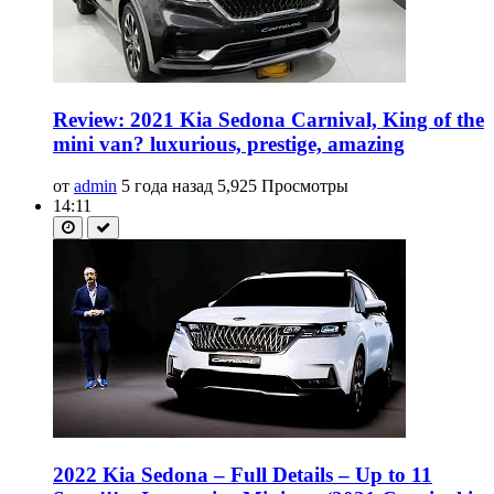
Review: 2021 Kia Sedona Carnival, King of the
mini van? luxurious, prestige, amazing
от
admin
5 года назад
5,925 Просмотры
14:11
2022 Kia Sedona – Full Details – Up to 11