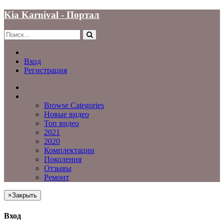
Kia Karnival - Портал
Вход
Регистрация
Главная
Видео
Видео
Browse Categories
Новые видео
Топ видео
2021
2020
Комплектации
Поколения
Отзывы
Ремонт
×
Закрыть
Вход