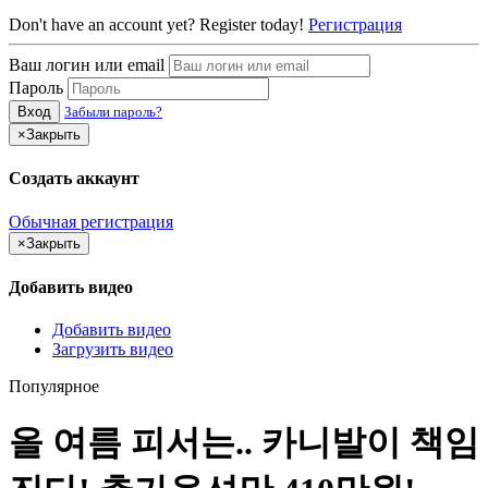
Don't have an account yet? Register today!
Регистрация
Ваш логин или email
Пароль
Вход
Забыли пароль?
×
Закрыть
Создать аккаунт
Обычная регистрация
×
Закрыть
Добавить видео
Добавить видео
Загрузить видео
Популярное
올 여름 피서는.. 카니발이 책임