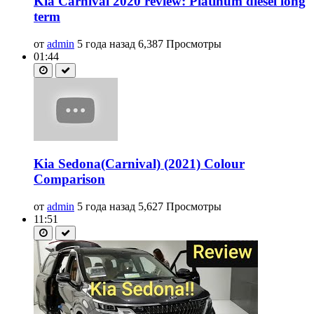
Kia Carnival 2020 review: Platinum diesel long
term
от
admin
5 года назад
6,387 Просмотры
01:44
Kia Sedona(Carnival) (2021) Colour
Comparison
от
admin
5 года назад
5,627 Просмотры
11:51