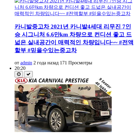
카니발중고차 2021년 카니발4세대 리무진 7인
승 시그니처 6.6만km 차량으로 컨디션 좋고 드
넓은 실내공간이 매력적인 차량입니다~~ #전액
할부 #믿을수있는중고차
от
admin
2 года назад
171 Просмотры
20:20