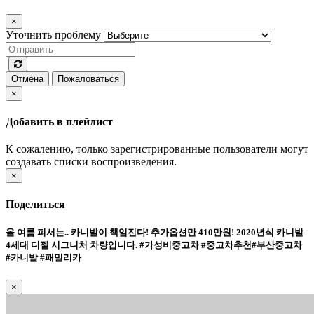
×
Уточнить проблему
Отмена
Пожаловаться
×
Добавить в плейлист
К сожалению, только зарегистрированные пользователи могут
создавать списки воспроизведения.
×
Поделиться
올 여름 피서는.. 카니발이 책임진다! 추가옵션만 410만원! 2020년식 카니발
4세대 디젤 시그니처 차량입니다. #가성비중고차 #중고차추천#부산중고차
#카니발 #패밀리카
×