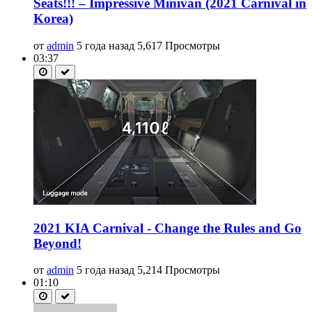
Seats!!! – Impressive Minivan (2021 Carnival in
Korea)
от
admin
5 года назад
5,617 Просмотры
03:37
2021 KIA Carnival - Change the Rules and Go
Beyond!
от
admin
5 года назад
5,214 Просмотры
01:10