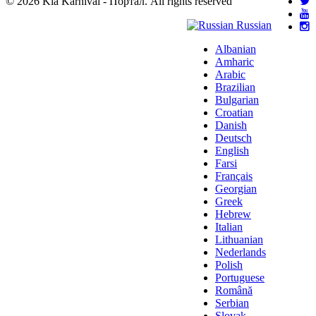
© 2026 Kia Karnival - Портал. All rights reserved
Russian
Albanian
Amharic
Arabic
Brazilian
Bulgarian
Croatian
Danish
Deutsch
English
Farsi
Français
Georgian
Greek
Hebrew
Italian
Lithuanian
Nederlands
Polish
Portuguese
Română
Serbian
Slovak