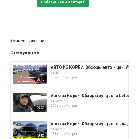
Добавить комментарий
https://www.instagram.com/dalexauto/
(корейская культура, кино, кухня - рабочие моменты в сфере
АВТО в сториз)
What’sApp +8210 8458 8212
Категория
Комментариев нет.
Поколения
Следующее
АВТО ИЗ КОРЕИ. Обзоры авто и цен. Аукцио
от
admin
259 просмотры
28:43
Авто из Кореи. Обзоры аукциона Lotte
от
admin
208 просмотры
29:39
Авто из Кореи. Обзоры аукционов AJ, Glovi
от
admin
181 просмотры
18:57