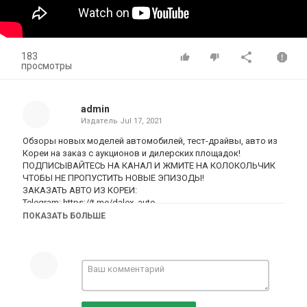
183
просмотры
admin
Издатель
Jul 17, 2021
Обзоры новых моделей автомобилей, тест-драйвы, авто из
Кореи на заказ с аукционов и дилерских площадок!
ПОДПИСЫВАЙТЕСЬ НА КАНАЛ И ЖМИТЕ НА КОЛОКОЛЬЧИК
ЧТОБЫ НЕ ПРОПУСТИТЬ НОВЫЕ ЭПИЗОДЫ!
ЗАКАЗАТЬ АВТО ИЗ КОРЕИ:
Telegram: https://t.me/dalex_auto
ПОКАЗАТЬ БОЛЬШЕ
Буду рад знакомству в соц. сетях:
FB: DA LEX
https://www.facebook.com/Dalex1221
(мои мысли, размышления - рабочие моменты в сфере АВТО
из Кореи в сториз)
INSTA: DALEXAUTO