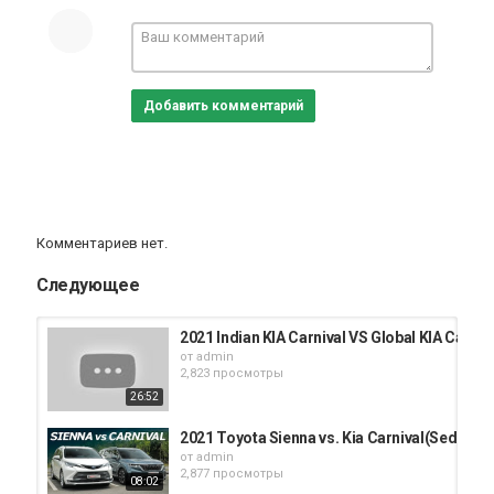
Добавить комментарий
Комментариев нет.
Следующее
2021 Indian KIA Carnival VS Global KIA Carniv
от
admin
2,823 просмотры
26:52
2021 Toyota Sienna vs. Kia Carnival(Sedona)
от
admin
2,877 просмотры
08:02