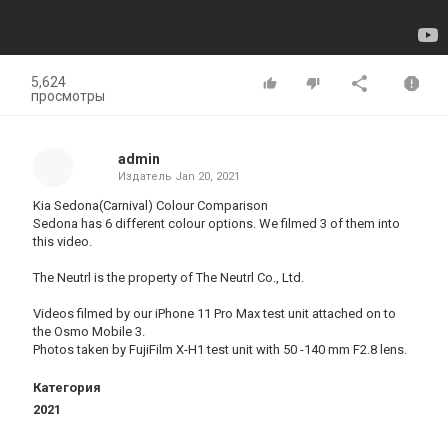
5,624
просмотры
admin
Издатель
Jan 20, 2021
Kia Sedona(Carnival) Colour Comparison
Sedona has 6 different colour options. We filmed 3 of them into
this video.
The Neutrl is the property of The Neutrl Co., Ltd.
Videos filmed by our iPhone 11 Pro Max test unit attached on to
the Osmo Mobile 3.
Photos taken by FujiFilm X-H1 test unit with 50 -140 mm F2.8 lens.
Категория
2021