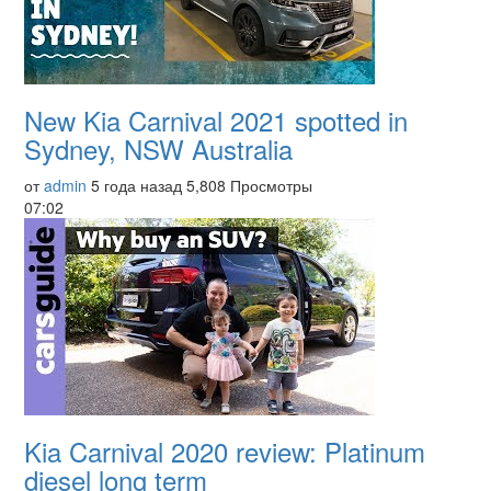
New Kia Carnival 2021 spotted in
Sydney, NSW Australia
от
admin
5 года назад
5,808 Просмотры
07:02
Kia Carnival 2020 review: Platinum
diesel long term