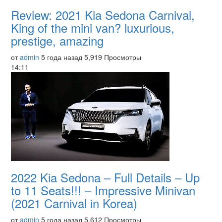
Review: 2021 Kia Sedona Carnival,
King of the mini van? luxurious,
prestige, amazing
от
admin
5 года назад
5,919 Просмотры
14:11
2022 Kia Sedona – Full Details – Up
to 11 Seats!!! – Impressive Minivan
(2021 Carnival in Korea)
от
admin
5 года назад
5,612 Просмотры