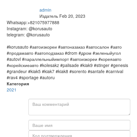
admin
Издатель
Feb 20, 2023
Whatsapp:+821075977888
Instagram: @korusauto
telegram: @korusauto
#korusauto #автоизкореи #автоназаказ #автосалон #авто
#продамавто #автоподзаказ #drom #дром #зеленыйугол
#autovl #параллельныйимпорт #автоизкореи #кореяавто
#корейскиеавто #kolesakz #palisade #kiak9 #stinger #genesis
#grandeur #kiak5 #kiak7 #kiak8 #sorento #santafe #carnival
#rav4 #sportage #autoru
Категория
2021