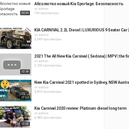
Абсолютно новый Kia Sportage. Безопасность
от
admin
00:34
150 просмотры
KIA CARNIVAL 2.2L Diesel | LUXURIOUS 9 Seater Car |
от
admin
5,549 просмотры
20:20
2021 The All New Kia Carnival ( Sedona) | MPV | the fi
от
admin
5,725 просмотры
03:38
New Kia Carnival 2021 spotted in Sydney, NSW Austra
от
admin
5,810 просмотры
07:50
Kia Carnival 2020 review: Platinum diesel long term
от
admin
6,383 просмотры
07:02