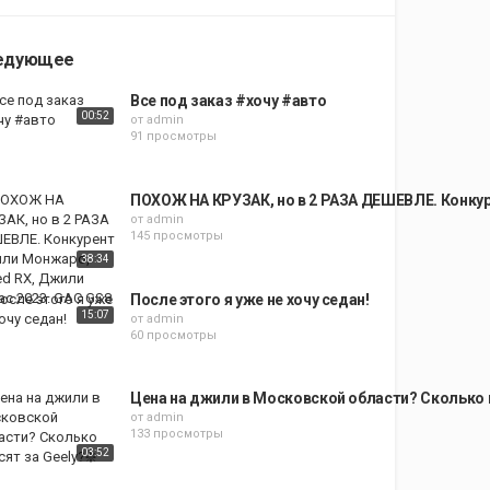
едующее
Все под заказ #хочу #авто
00:52
от
admin
91 просмотры
ПОХОЖ НА КРУЗАК, но в 2 РАЗА ДЕШЕВЛЕ. Конкур
от
admin
145 просмотры
38:34
После этого я уже не хочу седан!
15:07
от
admin
60 просмотры
Цена на джили в Московской области? Сколько п
от
admin
133 просмотры
03:52