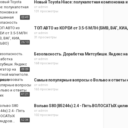
Новый Toyota Hiace: полукапотная компоновка 
от
admin
131 просмотры
03:49
ТОП АВТО из КОРЕИ от 3.5-5 МЛН (БМВ, ВАГ, КИА
от
admin
31 просмотры
26:10
Безопасность. Доработка Митсубиши. Яндекс на
от
admin
168 просмотры
09:09
Самые популярные вопросы о Вольво и ответы н
от
admin
165 просмотры
41:21
Вольво S80 (B5244s) 2.4 - Пять ВОЛОСАТЫХ цилин
от
admin
102 просмотры
52:34