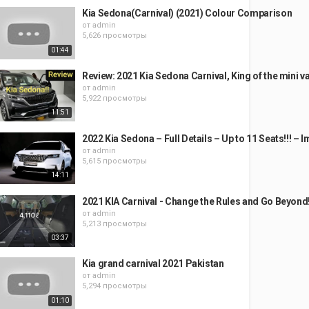
Kia Sedona(Carnival) (2021) Colour Comparison
от
admin
5,626 просмотры
01:44
Review: 2021 Kia Sedona Carnival, King of the mini v
от
admin
5,922 просмотры
11:51
2022 Kia Sedona – Full Details – Up to 11 Seats!!! – 
от
admin
5,615 просмотры
14:11
2021 KIA Carnival - Change the Rules and Go Beyond
от
admin
5,213 просмотры
03:37
Kia grand carnival 2021 Pakistan
от
admin
5,294 просмотры
01:10