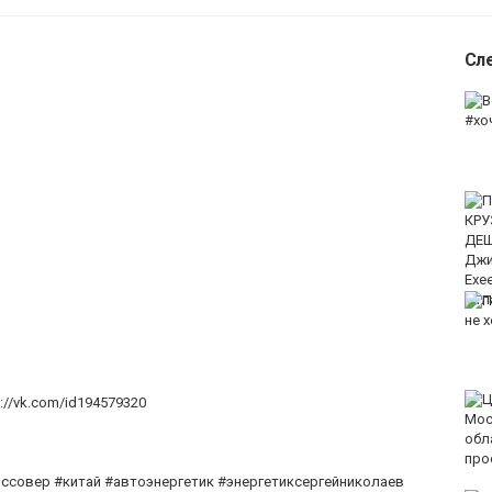
Сл
://vk.com/id194579320
ссовер #китай #автоэнергетик #энергетиксергейниколаев