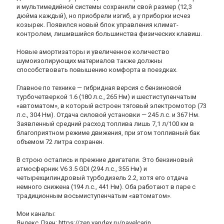
и мультимедийной системы сохранили свой размер (12,3
дюйма каждый), но приобрели изгиб, а у приборки исчез
козырек. Появился новый блок управления климат-
контролем, лишившийся большинства физических клавиш.
Новые амортизаторы и увеличенное количество
шумоизолирующих материалов также должны
способствовать повышению комфорта в поездках.
Главное по технике — гибридная версия с бензиновой
турбочетверкой 1.6 (180 л.с., 265 Нм) и шестиступенчатым
«автоматом», в который встроен тяговый электромотор (73
л.с., 304 Нм). Отдача силовой установки — 245 л.с. и 367 Нм.
Заявленный средний расход топлива лишь 7,1 л/100 км в
благоприятном режиме движения, при этом топливный бак
объемом 72 литра сохранен.
В строю остались и прежние двигатели. Это бензиновый
атмосферник V6 3.5 GDI (294 л.с., 355 Нм) и
четырехцилиндровый турбодизель 2.2, хотя его отдача
немного снижена (194 л.с., 441 Нм). Оба работают в паре с
традиционным восьмиступенчатым «автоматом».
Мои каналы:
Яндекс.Дзен: https://zen.yandex.ru/pavelcarin