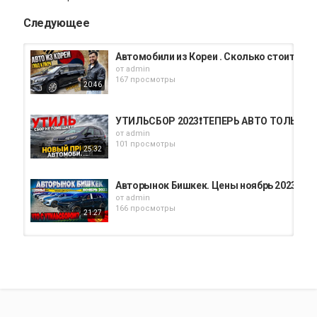
Следующее
Автомобили из Кореи . Сколько стоит дос
от
admin
167 просмотры
20:46
УТИЛЬСБОР 2023❗️ТЕПЕРЬ АВТО ТОЛЬКО П
от
admin
101 просмотры
25:32
Авторынок Бишкек. Цены ноябрь 2023! Ут
от
admin
166 просмотры
21:27
Авто из Кореи - что везти? Как считать? К
от
admin
90 просмотры
33:19
утильсбор перенесут и Kia Carnival