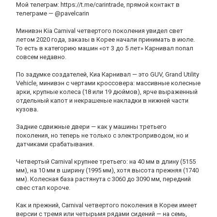
Мой телеграм: https://t.me/carintrade, прямой контакт в
телеграме — @pavelcarin
Минивэн Kia Carnival четвертого поколения увидел свет
летом 2020 года, заказы в Корее начали принимать в июле.
То есть в категорию машин «от 3 до 5 лет» Карнивал попал
совсем недавно.
По задумке создателей, Киа Карнивал — это GUV, Grand Utility
Vehicle, минивэн с чертами кроссовера: массивные колесные
арки, крупные колеса (18 или 19 дюймов), ярче выраженный
отдельный капот и некрашеные накладки в нижней части
кузова.
Задние сдвижные двери — как у машины третьего
поколения, но теперь не только с электроприводом, но и
датчиками срабатывания.
Четвертый Carnival крупнее третьего: на 40 мм в длину (5155
мм), на 10 мм в ширину (1995 мм), хотя высота прежняя (1740
мм). Колесная база растянута с 3060 до 3090 мм, передний
свес стал короче.
Как и прежний, Carnival четвертого поколения в Кореи имеет
версии с тремя или четырьмя рядами сидений — на семь,