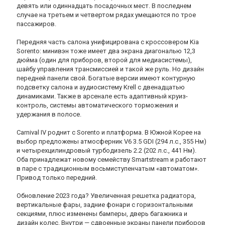
девять или одиннадцать посадочных мест. В последнем
случае на третьем и четвертом рядах умещаются по трое
пассажиров.
Передняя часть салона унифицирована с кроссовером Kia
Sorento: минивэн тоже имеет два экрана диагональю 12,3
дюйма (один для приборов, второй для медиасистемы),
шайбу управления трансмиссией и такой же руль. Но дизайн
передней панели свой. Богатые версии имеют контурную
подсветку салона и аудиосистему Krell с двенадцатью
динамиками. Также в арсенале есть адаптивный круиз-
контроль, системы автоматического торможения и
удержания в полосе.
Carnival IV роднит с Sorento и платформа. В Южной Корее на
выбор предложены атмосферник V6 3.5 GDI (294 л.с., 355 Нм)
и четырехцилиндровый турбодизель 2.2 (202 л.с., 441 Нм).
Оба принадлежат новому семейству Smartstream и работают
в паре с традиционным восьмиступенчатым «автоматом».
Привод только передний.
Обновление 2023 года? Увеличенная решетка радиатора,
вертикальные фары, задние фонари с горизонтальными
секциями, плюс изменены бамперы, дверь багажника и
дизайн колес. Внутри — сдвоенные экраны панели приборов