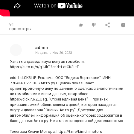
91
просмотры
admin
Издатель
Nov 26, 2023
Узнать справедливую цену автомобиля:
https://auto.ru/s/g1JlrT?erid=LdtCK3LtE
erid: LdtCK3LtE. Реклама. ООО "Яндекс.Вертикали". ИНН
7704340327. 0+. «Авто.ру Оценка» показывает
ориентировочную цену по данным о сделках с аналогичными
автомобилями и иным данным, подробнее:
https://clck.ru/ZLUsg. "Справедливая цена" — признак,
присваиваемый объявлениям с ценой, которая находится
внутри диапазона "Оценки Авто.ру". Доступно для
автомобилей, информация об оценке которых содержится в
базе данных Авто.ру. Не является оценочной деятельностью.
Телеграм Кимчи Моторс: https://t.me/kimchimotors