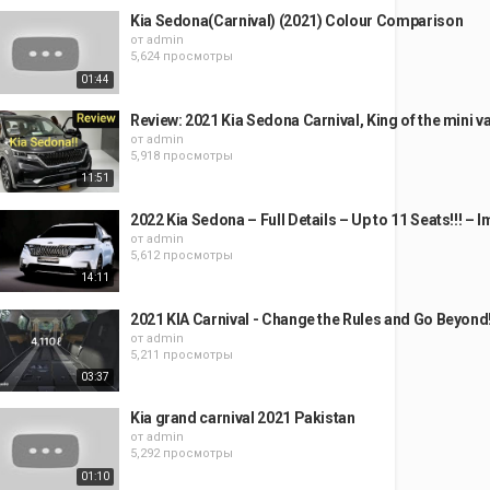
Kia Sedona(Carnival) (2021) Colour Comparison
от
admin
5,624 просмотры
01:44
Review: 2021 Kia Sedona Carnival, King of the mini v
от
admin
5,918 просмотры
11:51
2022 Kia Sedona – Full Details – Up to 11 Seats!!! – 
от
admin
5,612 просмотры
14:11
2021 KIA Carnival - Change the Rules and Go Beyond
от
admin
5,211 просмотры
03:37
Kia grand carnival 2021 Pakistan
от
admin
5,292 просмотры
01:10