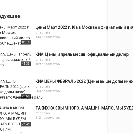
едующее
цены Март 2022 г. Kia в Москве официальный д
от
admin
143 просмотры
03:15
КИА. Цены, апрель месяц, официальный дилер.
от
admin
43:33
169 просмотры
КИА ЦЕНЫ ФЕВРАЛЬ 2022 (Цены выше допы ниж
от
admin
203 просмотры
25:54
ТАКИХ КАК ВЫ МНОГО, А МАШИН МАЛО, МЫ БУД
от
admin
112 просмотры
23:38