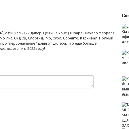
Сл
ИА", официальный дилер. Цены на конец января - начало февраля
ио Икс, Сид СВ, Спортид, Рио, Суол, Соренто, Карнивал. Полный
 про "персональные "допы от дилера, что еще больше
должается и в 2022 году!