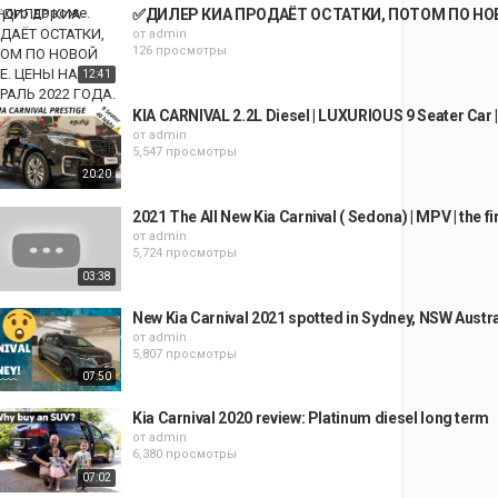
✅ДИЛЕР КИА ПРОДАЁТ ОСТАТКИ, ПОТОМ ПО НОВО
от
admin
126 просмотры
12:41
KIA CARNIVAL 2.2L Diesel | LUXURIOUS 9 Seater Car |
от
admin
5,547 просмотры
20:20
2021 The All New Kia Carnival ( Sedona) | MPV | the fi
от
admin
5,724 просмотры
03:38
New Kia Carnival 2021 spotted in Sydney, NSW Austra
от
admin
5,807 просмотры
07:50
Kia Carnival 2020 review: Platinum diesel long term
от
admin
6,380 просмотры
07:02