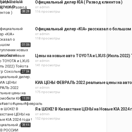
Официальный дилер KIA ( Развод клиентов )
от
admin
08:28
116 просмотры
Официальный дилер «KIA» рассказал о большом
от
admin
118 просмотры
01:06
Цены на новые авто TOYOTA и LXUS (Июль 2022)
от
admin
141 просмотры
27:04
КИА ЦЕНЫ ФЕВРАЛЬ 2022 реальные цены на ав
от
admin
175 просмотры
11:39
Я в ШОКЕ! В Казахстане ЦЕНЫ на Новые KIA 2024
от
admin
152 просмотры
08:46