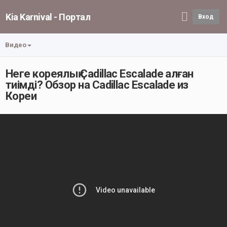
Kia Karnival - Портал
Вход
Видео
Неге кореялық Cadillac Escalade алған
тиімді? Обзор на Cadillac Escalade из
Кореи