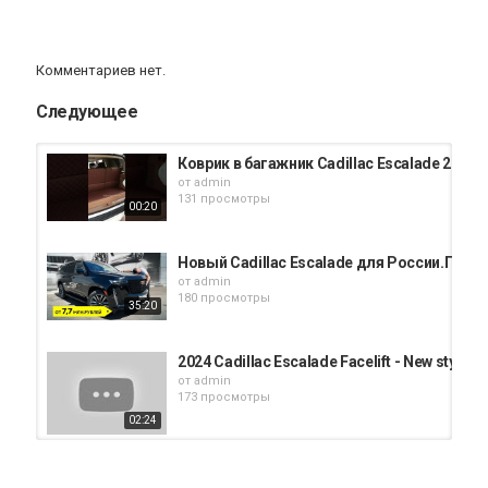
Комментариев нет.
Следующее
Коврик в багажник Cadillac Escalade 2020г.
от
admin
131 просмотры
00:20
Новый Cadillac Escalade для России.Пневм
от
admin
180 просмотры
35:20
2024 Cadillac Escalade Facelift - New styling,
от
admin
173 просмотры
02:24
Новый 2021 Cadillac Escalade Platinum: б
от
admin