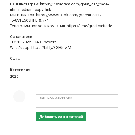
Наш инстаграм: https://instagram.com/great_car_trade?
utm_medium=copy_link
Мы в Тик-ток: https://www.tiktok.com/@great.car.t?
_t=8VTz5C8HFEf&_r=1
Телеграмм новости компании: https://t.me/greatcartrade
Основатель:
+82 10-2322-5140 Ерсултан
What's app: https://bit.ly/3GH5fwM
Офис
Категория
2020
Добавить комментарий