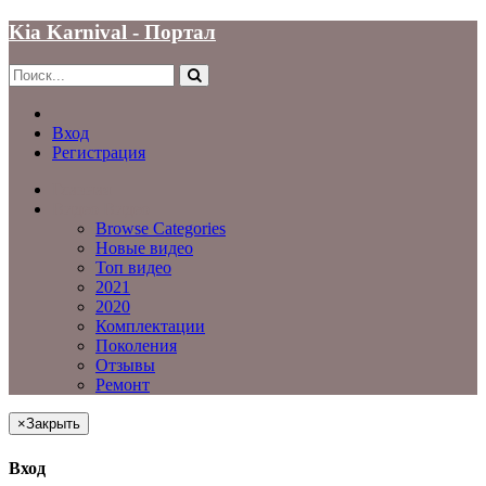
Kia Karnival - Портал
Вход
Регистрация
Главная
Видео
Видео
Browse Categories
Новые видео
Топ видео
2021
2020
Комплектации
Поколения
Отзывы
Ремонт
×
Закрыть
Вход