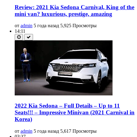
Review: 2021 Kia Sedona Carnival, King of the
mini van? luxurious, prestige, amazing
от
admin
5 года назад
5,925 Просмотры
14:11
2022 Kia Sedona – Full Details – Up to 11
Seats!!! – Impressive Minivan (2021 Carnival in
Korea)
от
admin
5 года назад
5,617 Просмотры
03:37