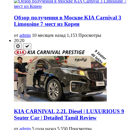
Обзор получения в Москве KIA Carnival 3
Limousine 7 мест из Кореи
от
admin
10 месяцев назад
1,153 Просмотры
20:20
KIA CARNIVAL 2.2L Diesel | LUXURIOUS 9
Seater Car | Detailed Tamil Review
от
admin
5 года назад
5,550 Просмотры