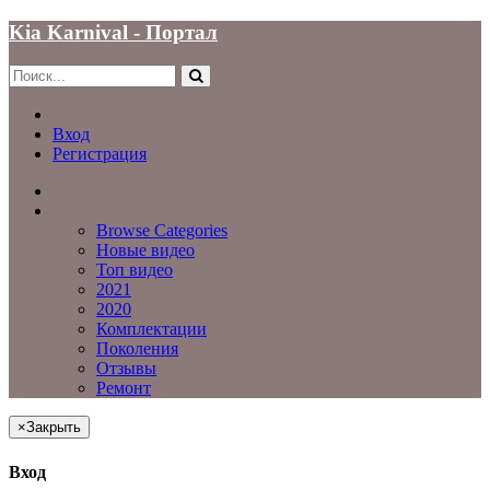
Kia Karnival - Портал
Вход
Регистрация
Главная
Видео
Видео
Browse Categories
Новые видео
Топ видео
2021
2020
Комплектации
Поколения
Отзывы
Ремонт
×
Закрыть
Вход