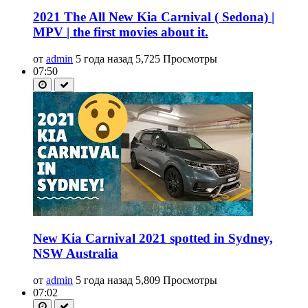
2021 The All New Kia Carnival ( Sedona) |
MPV | the first movies about it.
от
admin
5 года назад
5,725 Просмотры
07:50
New Kia Carnival 2021 spotted in Sydney,
NSW Australia
от
admin
5 года назад
5,809 Просмотры
07:02