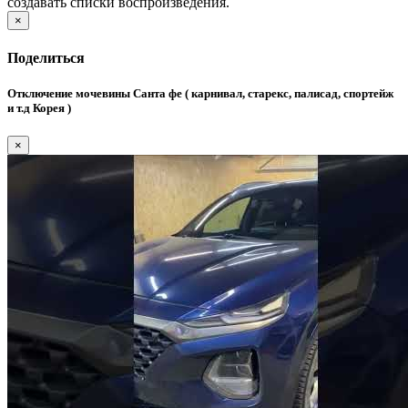
создавать списки воспроизведения.
×
Поделиться
Отключение мочевины Санта фе ( карнивал, старекс, палисад, спортейж
и т.д Корея )
×