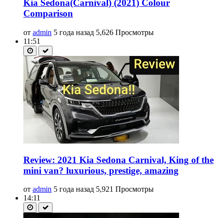
Kia Sedona(Carnival) (2021) Colour
Comparison
от
admin
5 года назад
5,626 Просмотры
11:51
Review: 2021 Kia Sedona Carnival, King of the
mini van? luxurious, prestige, amazing
от
admin
5 года назад
5,921 Просмотры
14:11