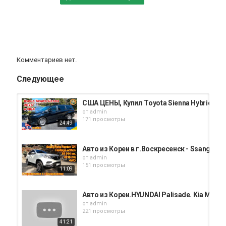
Комментариев нет.
Следующее
США ЦЕНЫ, Купил Toyota Sienna Hybrid 202
от
admin
171 просмотры
24:49
Авто из Кореи в г.Воскресенск - SsangYong R
от
admin
151 просмотры
11:09
Авто из Кореи.HYUNDAI Palisade. Kia Mohave
от
admin
221 просмотры
41:21