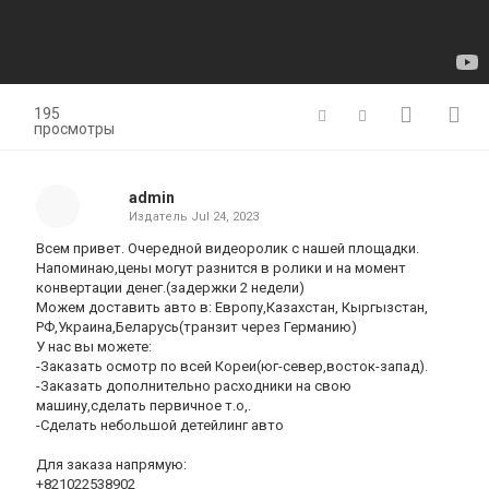
195
просмотры
admin
Издатель
Jul 24, 2023
Всем привет. Очередной видеоролик с нашей площадки.
Напоминаю,цены могут разнится в ролики и на момент
конвертации денег.(задержки 2 недели)
Можем доставить авто в: Европу,Казахстан, Кыргызстан,
РФ,Украина,Беларусь(транзит через Германию)
У нас вы можете:
-Заказать осмотр по всей Кореи(юг-север,восток-запад).
-Заказать дополнительно расходники на свою
машину,сделать первичное т.о,.
-Сделать небольшой детейлинг авто
Для заказа напрямую:
+821022538902