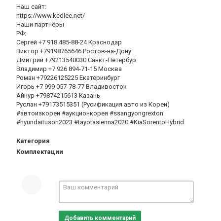
Наш сайт:
https://www.kcdlee.net/
Наши партнёры
РФ:
Сергей +7 918 485-88-24 Краснодар
Виктор +79198765646 Ростов-на-Дону
Дмитрий +79213540030 Санкт-Петербур
Владимир +7 926 894-71-15 Москва
Роман +79226125225 Екатеринбург
Игорь +7 999 057-78-77 Владивосток
Айнур +79874215613 Казань
Руслан +79173515351 (Русификация авто из Кореи)
#автоизкореи #аукционкорея #ssangyongrexton
#hyundaituson2023 #tayotasienna2020 #KiaSorentoHybrid
Категория
Комплектации
Добавить комментарий