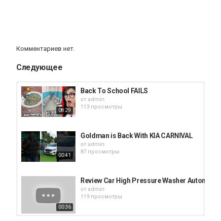
Комментариев нет.
Следующее
Back To School FAILS
от
admin
113 просмотры
08:29
Goldman is Back With KIA CARNIVAL
от
admin
87 просмотры
00:41
Review Car High Pressure Washer Automobil
от
admin
119 просмотры
00:36