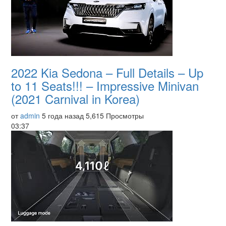
2022 Kia Sedona – Full Details – Up
to 11 Seats!!! – Impressive Minivan
(2021 Carnival in Korea)
от
admin
5 года назад
5,615 Просмотры
03:37