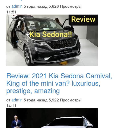
от
admin
5 года назад
5,626 Просмотры
11:51
Review: 2021 Kia Sedona Carnival,
King of the mini van? luxurious,
prestige, amazing
от
admin
5 года назад
5,922 Просмотры
14:11