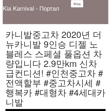
Вход
Kia Karnival - Портал
Видео
카니발중고차 2020년 더
뉴카니발 9인승 디젤 노
블레스 스페셜 풀옵션 차
량입니다 2.9만km 신차
급컨디션! #인천중고차 #
전액할부 #중고차시세 #
행복카 #대형차 #4세대카
니발