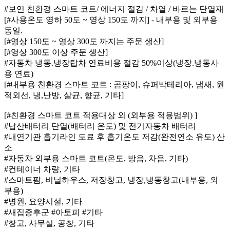
#보연 친환경 스마트 코트/ 에너지 절감 / 차열 / 바르는 단열재
[#사용온도 영하 50도 ~ 영상 150도 까지] - 내부용 및 외부용
동일.
[#영상 150도 ~ 영상 300도 까지는 주문 생산]
[#영상 300도 이상 주문 생산]
#자동차 냉동.냉장탑차 연료비용 절감 50%이상(냉장.냉동사
용 연료)
[#내부용 친환경 스마트 코트 : 곰팡이, 슈퍼박테리아, 냄새, 원
적외선, 냉,난방, 살균, 향균, 기타]
[#친환경 스마트 코트 적용대상 외 (외부용 적용범위) ]
#납산배터리 단열(배터리 온도) 및 전기자동차 배터리
#내연기관 흡기라인 도료 후 흡기온도 저감(완전연소 유도) 산
소
#자동차 외부용 스마트 코트(온도, 방음, 차음, 기타)
#컨테이너 차량, 기타
#스마트팜, 비닐하우스, 저장창고, 냉장,냉동창고(내부용, 외
부용)
#병원, 요양시설, 기타
#새집증후군 #아토피 #기타
#창고, 사무실, 공창, 기타