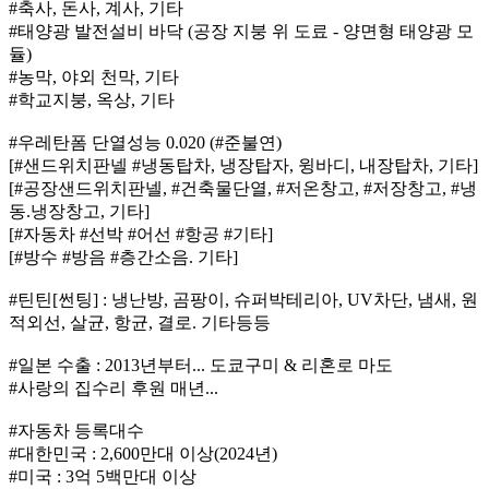
#축사, 돈사, 계사, 기타
#태양광 발전설비 바닥 (공장 지붕 위 도료 - 양면형 태양광 모
듈)
#농막, 야외 천막, 기타
#학교지붕, 옥상, 기타
#우레탄폼 단열성능 0.020 (#준불연)
[#샌드위치판넬 #냉동탑차, 냉장탑자, 윙바디, 내장탑차, 기타]
[#공장샌드위치판넬, #건축물단열, #저온창고, #저장창고, #냉
동.냉장창고, 기타]
[#자동차 #선박 #어선 #항공 #기타]
[#방수 #방음 #층간소음. 기타]
#틴틴[썬팅] : 냉난방, 곰팡이, 슈퍼박테리아, UV차단, 냄새, 원
적외선, 살균, 항균, 결로. 기타등등
#일본 수출 : 2013년부터... 도쿄구미 & 리혼로 마도
#사랑의 집수리 후원 매년...
#자동차 등록대수
#대한민국 : 2,600만대 이상(2024년)
#미국 : 3억 5백만대 이상