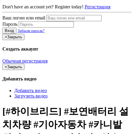
Don't have an account yet? Register today!
Регистрация
Ваш логин или email
Пароль
Вход
Забыли пароль?
×
Закрыть
Создать аккаунт
Обычная регистрация
×
Закрыть
Добавить видео
Добавить видео
Загрузить видео
[#하이브리드] #보연배터리 설
치차량 #기아자동차 #카니발