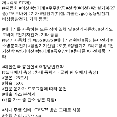
체 #액체 #고체)
(#자동차 #어선 #농기계 #우주항공 #선박(#어선) #건설기계(27
종) #오토바이 #기차 #발전기(디젤, 가솔린, gss) 상용발전기,
비상용발전기, 기타 등등)
#배터리를 사용하는 모든 장비 일체 및 #전기자동차, #전기오
토바이 #전기자전거, 기타 등등
(#전기자동차 외 #ESS #UPS #배터리전원반 #통신분야전기 #
소방분야전기 #정밀기기산업 #로봇 #정밀기기 #의료장비 #전
기선박 #전기어선 #농기계 #특수장비 #휴대폰 #가전제품, 기
타
#대한민국 공인연비측정방법요약
[#실내에서 측정 : 차대 동력계 - 굴림 판 위에서 측정]
#항온 : 25도시
#항습 : 60%
#전문 운자가 프로그램에 따라 운전
#배출 가스 분석계
(배출 가스 중 탄소 성분 측정)
#시내 주행 연비 : CVS-75 방법 그대로 사용
#주행 거리 : 17.77 km