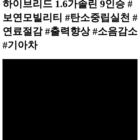
하이브리드 1.6가솔린 9인승 #
보연모빌리티 #탄소중립실천 #
연료절감 #출력향상 #소음감소
#기아차