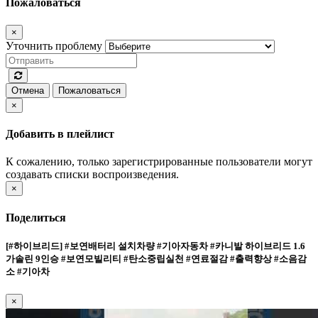
Пожаловаться
×
Уточнить проблему
Отмена
Пожаловаться
×
Добавить в плейлист
К сожалению, только зарегистрированные пользователи могут
создавать списки воспроизведения.
×
Поделиться
[#하이브리드] #보연배터리 설치차량 #기아자동차 #카니발 하이브리드 1.6
가솔린 9인승 #보연모빌리티 #탄소중립실천 #연료절감 #출력향상 #소음감
소 #기아차
×