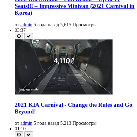
Seats!!! – Impressive Minivan (2021 Carnival in
Korea)
от
admin
5 года назад
5,615 Просмотры
03:37
2021 KIA Carnival - Change the Rules and Go
Beyond!
от
admin
5 года назад
5,213 Просмотры
01:10