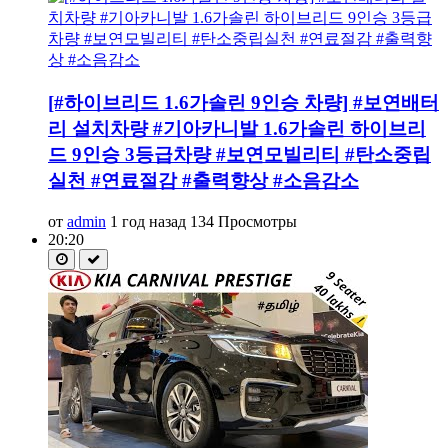
[#하이브리드 1.6가솔린 9인승 차량] #보연배터
리 설치차량 #기아카니발 1.6가솔린 하이브리
드 9인승 3등급차량 #보연모빌리티 #탄소중립
실천 #연료절감 #출력향상 #소음감소
от
admin
1 год назад
134 Просмотры
20:20