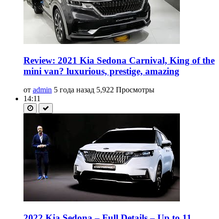
Review: 2021 Kia Sedona Carnival, King of the
mini van? luxurious, prestige, amazing
от
admin
5 года назад
5,922 Просмотры
14:11
2022 Kia Sedona – Full Details – Up to 11