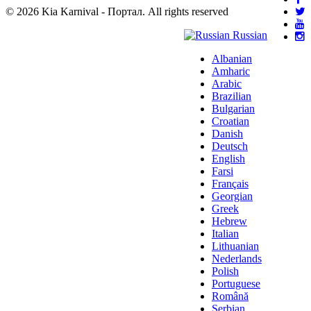
© 2026 Kia Karnival - Портал. All rights reserved
Russian
Albanian
Amharic
Arabic
Brazilian
Bulgarian
Croatian
Danish
Deutsch
English
Farsi
Français
Georgian
Greek
Hebrew
Italian
Lithuanian
Nederlands
Polish
Portuguese
Română
Serbian