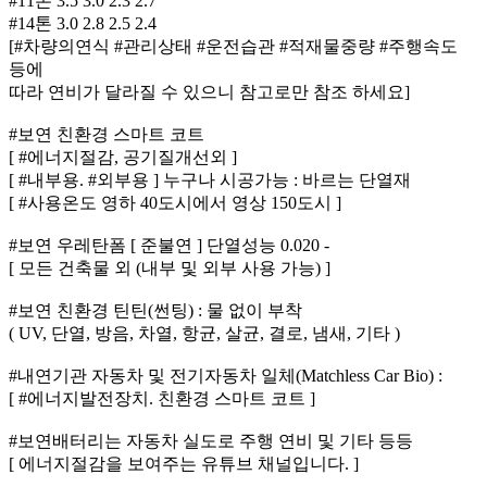
#11톤 3.5 3.0 2.3 2.7
#14톤 3.0 2.8 2.5 2.4
[#차량의연식 #관리상태 #운전습관 #적재물중량 #주행속도
등에
따라 연비가 달라질 수 있으니 참고로만 참조 하세요]
#보연 친환경 스마트 코트
[ #에너지절감, 공기질개선외 ]
[ #내부용. #외부용 ] 누구나 시공가능 : 바르는 단열재
[ #사용온도 영하 40도시에서 영상 150도시 ]
#보연 우레탄폼 [ 준불연 ] 단열성능 0.020 -
[ 모든 건축물 외 (내부 및 외부 사용 가능) ]
#보연 친환경 틴틴(썬팅) : 물 없이 부착
( UV, 단열, 방음, 차열, 항균, 살균, 결로, 냄새, 기타 )
#내연기관 자동차 및 전기자동차 일체(Matchless Car Bio) :
[ #에너지발전장치. 친환경 스마트 코트 ]
#보연배터리는 자동차 실도로 주행 연비 및 기타 등등
[ 에너지절감을 보여주는 유튜브 채널입니다. ]