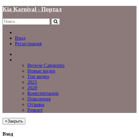
Kia Karnival - Портал
Вход
Регистрация
Главная
Видео
Видео
Browse Categories
Новые видео
Топ видео
2021
2020
Комплектации
Поколения
Отзывы
Ремонт
×
Закрыть
Вход