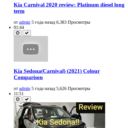
Kia Carnival 2020 review: Platinum diesel long
term
от
admin
5 года назад
6,383 Просмотры
01:44
Kia Sedona(Carnival) (2021) Colour
Comparison
от
admin
5 года назад
5,626 Просмотры
11:51