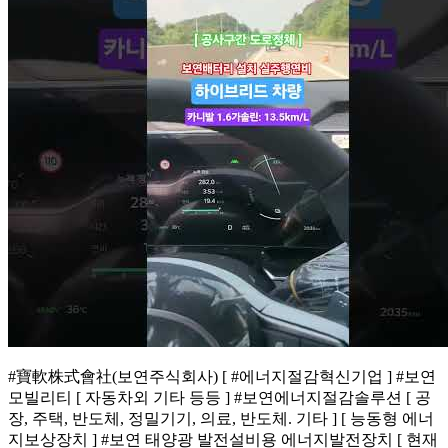
#寶軟株式會社(보연주식회사) [ #에너지절감혁신기업 ] #보연
모빌리티 [ 자동차외 기타 등등 ] #보연에너지절감솔루션 [ 공
장, 주택, 반도체, 정밀기기, 의료, 반도체. 기타 ] [ 능동형 에너
지보상장치 ] #보연 태양광 발전설비용 에너지발전장치 [ 현재