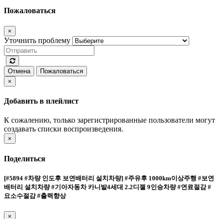
Пожаловаться
×
Уточнить проблему
Отмена
Пожаловаться
×
Добавить в плейлист
К сожалению, только зарегистрированные пользователи могут
создавать списки воспроизведения.
×
Поделиться
[#5894 #차량 인도후 보연배터리 설치차량] #주유후 1000km이상주행 #보연
배터리 설치차량 #기아자동차 카니발4세대 2.2디젤 9인승차량 #연료절감 #
요소수절감 #출력향상
×