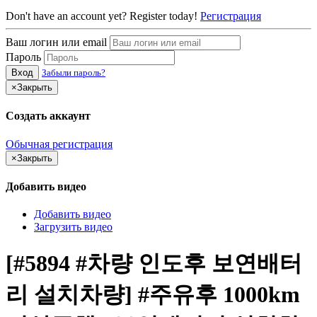
Don't have an account yet? Register today!
Регистрация
Ваш логин или email
Пароль
Вход
Забыли пароль?
×
Закрыть
Создать аккаунт
Обычная регистрация
×
Закрыть
Добавить видео
Добавить видео
Загрузить видео
[#5894 #차량 인도후 보연배터
리 설치차량] #주유후 1000km