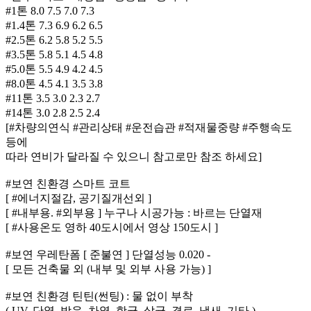
#1톤 8.0 7.5 7.0 7.3
#1.4톤 7.3 6.9 6.2 6.5
#2.5톤 6.2 5.8 5.2 5.5
#3.5톤 5.8 5.1 4.5 4.8
#5.0톤 5.5 4.9 4.2 4.5
#8.0톤 4.5 4.1 3.5 3.8
#11톤 3.5 3.0 2.3 2.7
#14톤 3.0 2.8 2.5 2.4
[#차량의연식 #관리상태 #운전습관 #적재물중량 #주행속도
등에
따라 연비가 달라질 수 있으니 참고로만 참조 하세요]
#보연 친환경 스마트 코트
[ #에너지절감, 공기질개선외 ]
[ #내부용. #외부용 ] 누구나 시공가능 : 바르는 단열재
[ #사용온도 영하 40도시에서 영상 150도시 ]
#보연 우레탄폼 [ 준불연 ] 단열성능 0.020 -
[ 모든 건축물 외 (내부 및 외부 사용 가능) ]
#보연 친환경 틴틴(썬팅) : 물 없이 부착
( UV, 단열, 방음, 차열, 항균, 살균, 결로, 냄새, 기타 )