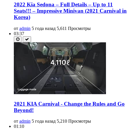
2022 Kia Sedona – Full Details – Up to 11
Seats!!! – Impressive Minivan (2021 Carnival in
Korea)
от
admin
5 года назад
5,611 Просмотры
03:37
2021 KIA Carnival - Change the Rules and Go
Beyond!
от
admin
5 года назад
5,210 Просмотры
01:10