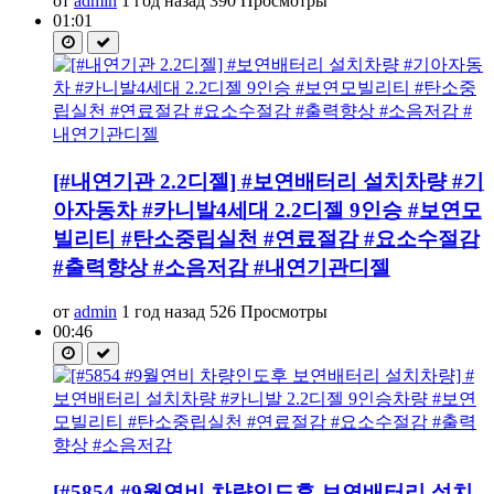
от
admin
1 год назад
390 Просмотры
01:01
[#내연기관 2.2디젤] #보연배터리 설치차량 #기
아자동차 #카니발4세대 2.2디젤 9인승 #보연모
빌리티 #탄소중립실천 #연료절감 #요소수절감
#출력향상 #소음저감 #내연기관디젤
от
admin
1 год назад
526 Просмотры
00:46
[#5854 #9월연비 차량인도후 보연배터리 설치