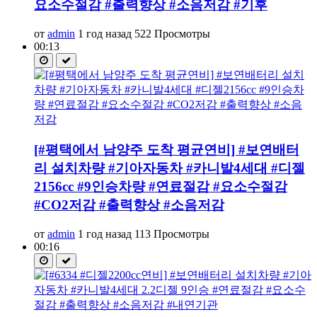
요소수절감 #출력향상 #소음저감 #기후
от
admin
1 год назад
522 Просмотры
00:13
[#평택에서 남양주 도착 평균연비] #보연배터
리 설치차량 #기아자동차 #카니발4세대 #디젤
2156cc #9인승차량 #연료절감 #요소수절감
#CO2저감 #출력향상 #소음저감
от
admin
1 год назад
113 Просмотры
00:16