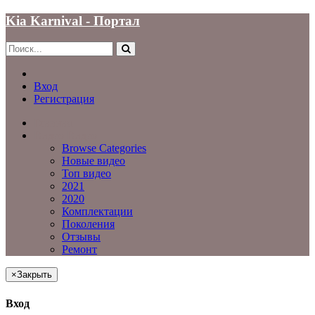
Kia Karnival - Портал
Вход
Регистрация
Главная
Видео
Видео
Browse Categories
Новые видео
Топ видео
2021
2020
Комплектации
Поколения
Отзывы
Ремонт
×
Закрыть
Вход