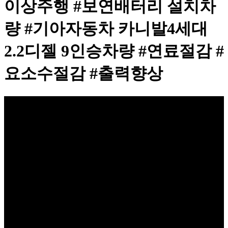
이상주행 #보연배터리 설치차
량 #기아자동차 카니발4세대
2.2디젤 9인승차량 #연료절감 #
요소수절감 #출력향상