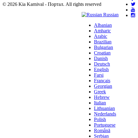
© 2026 Kia Karnival - Портал. All rights reserved
Russian
Albanian
Amharic
Arabic
Brazilian
Bulgarian
Croatian
Danish
Deutsch
English
Farsi
Français
Georgian
Greek
Hebrew
Italian
Lithuanian
Nederlands
Polish
Portuguese
Română
Serbian