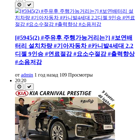
[#5945(2) #주유후 주행가능거리는?] #보연배
터리 설치차량 #기아자동차 #카니발4세대 2.2
디젤 9인승 #연료절감 #요소수절감 #출력향상
#소음저감
от
admin
1 год назад
109 Просмотры
20:20