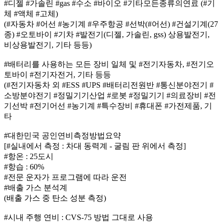
#디젤 #가솔린 #gas #수소 #바이오 #기타모든종류의연료 (#기
체 #액체 #고체)
(#자동차 #어선 #농기계 #우주항공 #선박(#어선) #건설기계(27
종) #오토바이 #기차 #발전기(디젤, 가솔린, gss) 상용발전기,
비상용발전기, 기타 등등)
#배터리를 사용하는 모든 장비 일체 및 #전기자동차, #전기오
토바이 #전기자전거, 기타 등등
(#전기자동차 외 #ESS #UPS #배터리전원반 #통신분야전기 #
소방분야전기 #정밀기기산업 #로봇 #정밀기기 #의료장비 #전
기선박 #전기어선 #농기계 #특수장비 #휴대폰 #가전제품, 기
타
#대한민국 공인연비측정방법요약
[#실내에서 측정 : 차대 동력계 - 굴림 판 위에서 측정]
#항온 : 25도시
#항습 : 60%
#전문 운자가 프로그램에 따라 운전
#배출 가스 분석계
(배출 가스 중 탄소 성분 측정)
#시내 주행 연비 : CVS-75 방법 그대로 사용