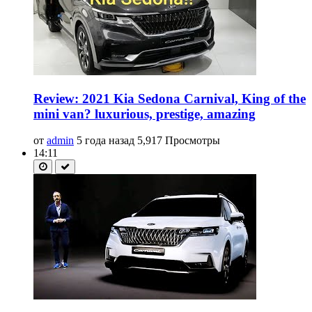
Review: 2021 Kia Sedona Carnival, King of the
mini van? luxurious, prestige, amazing
от
admin
5 года назад
5,917 Просмотры
14:11