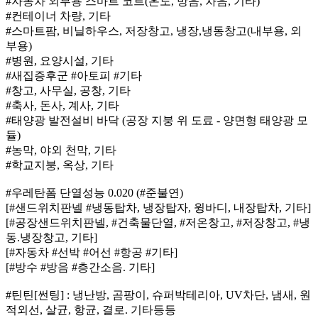
#자동차 외부용 스마트 코트(온도, 방음, 차음, 기타)
#컨테이너 차량, 기타
#스마트팜, 비닐하우스, 저장창고, 냉장,냉동창고(내부용, 외
부용)
#병원, 요양시설, 기타
#새집증후군 #아토피 #기타
#창고, 사무실, 공창, 기타
#축사, 돈사, 계사, 기타
#태양광 발전설비 바닥 (공장 지붕 위 도료 - 양면형 태양광 모
듈)
#농막, 야외 천막, 기타
#학교지붕, 옥상, 기타
#우레탄폼 단열성능 0.020 (#준불연)
[#샌드위치판넬 #냉동탑차, 냉장탑자, 윙바디, 내장탑차, 기타]
[#공장샌드위치판넬, #건축물단열, #저온창고, #저장창고, #냉
동.냉장창고, 기타]
[#자동차 #선박 #어선 #항공 #기타]
[#방수 #방음 #층간소음. 기타]
#틴틴[썬팅] : 냉난방, 곰팡이, 슈퍼박테리아, UV차단, 냄새, 원
적외선, 살균, 항균, 결로. 기타등등