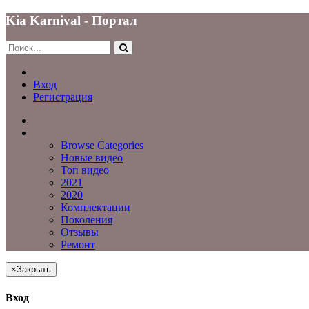
Kia Karnival - Портал
Вход
Регистрация
Главная
Видео
Видео
Browse Categories
Новые видео
Топ видео
2021
2020
Комплектации
Поколения
Отзывы
Ремонт
×
Закрыть
Вход