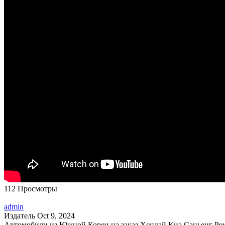
112 Просмотры
admin
Издатель
Oct 9, 2024
Автомобили из Южной Кореи на заказ Хендай Киа Саньенг Рек