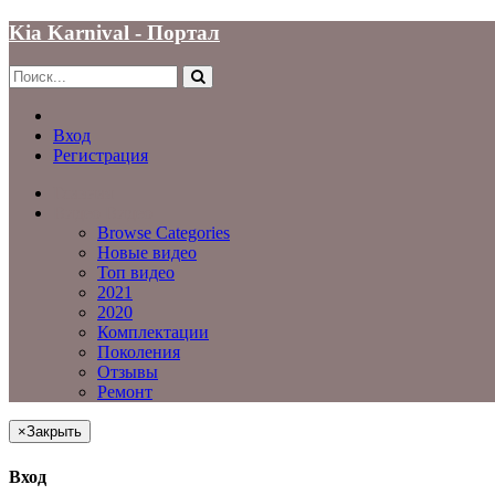
Kia Karnival - Портал
Вход
Регистрация
Главная
Видео
Видео
Browse Categories
Новые видео
Топ видео
2021
2020
Комплектации
Поколения
Отзывы
Ремонт
×
Закрыть
Вход