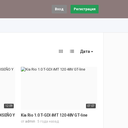
Вход
Регистрация
Дата
12:09
07:07
 TUNISIE
DISEÑO Y VERSATILIDAD‼️
Kia Rio 1.0 T-GDI iMT 120 48V GT-line
от
admin
5 года назад