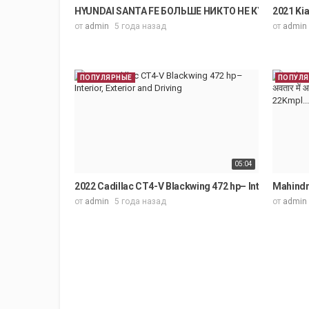
HYUNDAI SANTA FE БОЛЬШЕ НИКТО НЕ КУПИТ: НО
2021 Kia
от
admin
5 года назад
от
admin
ПОПУЛЯРНЫЕ
ПОПУЛ
05:04
2022 Cadillac CT4-V Blackwing 472 hp– Interior, Exter
Mahindra 
от
admin
5 года назад
от
admin