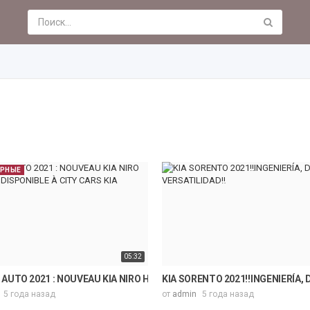
ЯРНЫЕ
05:32
 | Price,spec features details review.
 AUTO 2021 : NOUVEAU KIA NIRO HYBRIDE DISPONIBLE À CITY CARS KIA
KIA SORENTO 2021‼️INGENIERÍA, 
5 года назад
от
admin
5 года назад