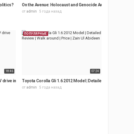
S
ails
olitics?
On the Avenue: Holocaust and Genocide Awareness Week
от
admin
5 года назад
ПОПУЛЯРНЫЕ
18:46
07:24
2Kmpl....
V drive impressions | 350kms on full range
Toyota Corolla Gli 1.6 2012 Model | Detailed Review | Walk ar
от
admin
5 года назад