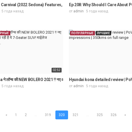
ВЫЙ 7-МЕСТНЫЙ КРОССОВЕР ВЫШЕЛ НА РЫНОК — JETOUR X70 PLU
 Carnival (2022 Sedona) Features, Exterior and Interior / Beautiful in Det
Ep 208: Why Should I Care About P
5 года назад
от
admin
5 года назад
ЯРНЫЕ
ПОПУЛЯРНЫЕ
ЛУЧШИЕ
02:52
ior and Driving
ने लॉन्च की NEW BOLERO 2021 !! नए अवतार में आ रही है ये 7-Seater SUV! माईलेज 2
Hyundai kona detailed review | Po
5 года назад
от
admin
5 года назад
«
1
2
...
319
320
321
...
325
326
»