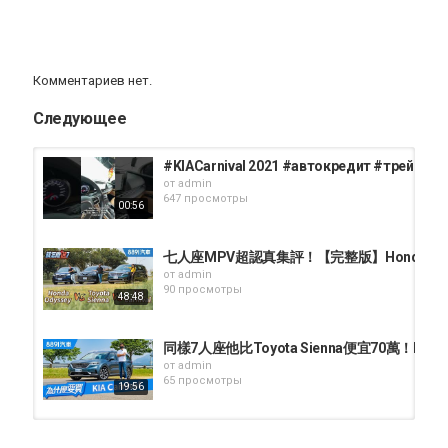
Комментариев нет.
Следующее
#KIACarnival 2021 #автокредит #трейдин
от
admin
647 просмотры
00:56
七人座MPV超認真集評！【完整版】Honda Odyssey
от
admin
90 просмотры
48:48
同樣7人座他比Toyota Sienna便宜70萬！KIA
от
admin
65 просмотры
19:56
카니발 4세대 9인승 노블레스