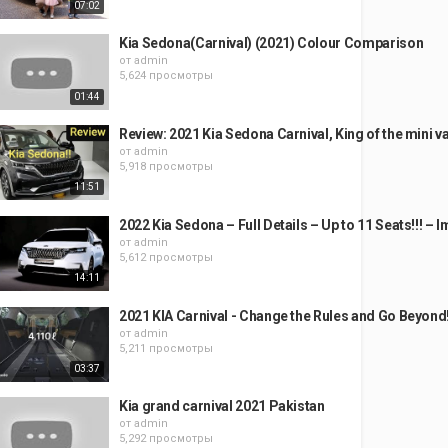
07:02
Kia Sedona(Carnival) (2021) Colour Comparison
от
admin
5,624 просмотры
01:44
Review: 2021 Kia Sedona Carnival, King of the mini v
от
admin
5,918 просмотры
11:51
2022 Kia Sedona – Full Details – Up to 11 Seats!!! – 
от
admin
5,612 просмотры
14:11
2021 KIA Carnival - Change the Rules and Go Beyond
от
admin
5,211 просмотры
03:37
Kia grand carnival 2021 Pakistan
от
admin
5,292 просмотры