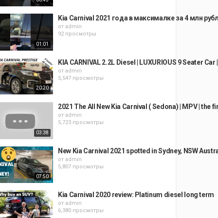
Kia Carnival 2021 года в максималке за 4 млн ру
от
admin
92 просмотры
01:01
KIA CARNIVAL 2.2L Diesel | LUXURIOUS 9 Seater Car |
от
admin
5,547 просмотры
20:20
2021 The All New Kia Carnival ( Sedona) | MPV | the fi
от
admin
5,723 просмотры
03:38
New Kia Carnival 2021 spotted in Sydney, NSW Austra
от
admin
5,807 просмотры
07:50
Kia Carnival 2020 review: Platinum diesel long term
от
admin
6,380 просмотры