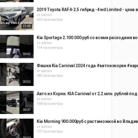
2019 Toyota RAF4-2.5 гибрид -4 wd Limited - цена
от
admin
655 просмотры
23:03
Kia Sportage 2.100.000 руб со всеми расходами
от
admin
114 просмотры
00:42
Фишки Kia Carnival 2024 года #автоизкореи #ка
от
admin
585 просмотры
00:52
Авто из Кореи. KIA Carnival от 2.2 млн. рублей по
от
admin
148 просмотры
00:37
Kia Morning 900.000руб с растаможкой во Влад
от
admin
137 просмотры
00:43