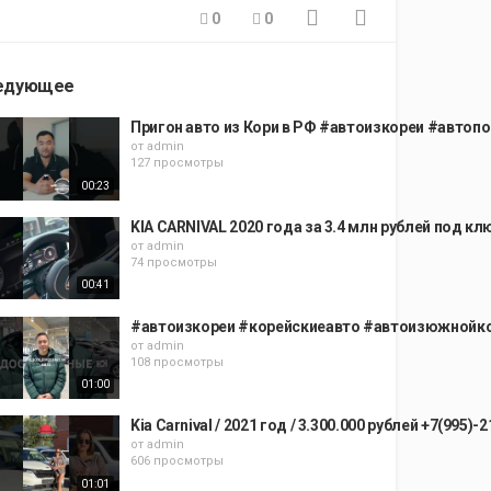
0
0
едующее
Пригон авто из Кори в РФ #автоизкореи #автоп
от
admin
127 просмотры
00:23
KIA CARNIVAL 2020 года за 3.4 млн рублей под к
от
admin
74 просмотры
00:41
#автоизкореи #корейскиеавто #автоизюжнойкор
от
admin
108 просмотры
01:00
Kia Carnival / 2021 год / 3.300.000 рублей +7(995
от
admin
606 просмотры
01:01