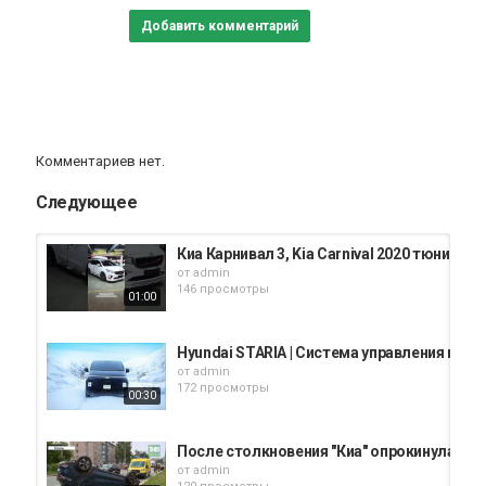
Добавить комментарий
Комментариев нет.
Следующее
Киа Карнивал 3, Kia Carnival 2020 тюнинг 
от
admin
146 просмотры
01:00
Hyundai STARIA | Система управления по
от
admin
172 просмотры
00:30
После столкновения "Киа" опрокинулась на
от
admin