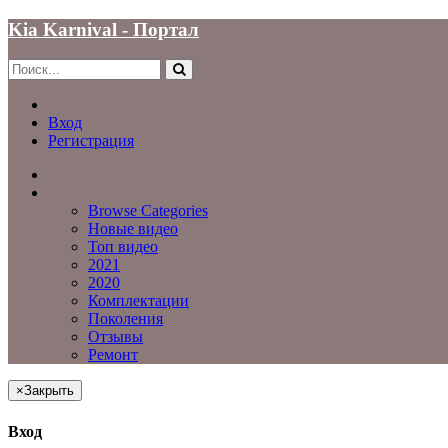
Kia Karnival - Портал
Вход
Регистрация
Главная
Видео
Видео
Browse Categories
Новые видео
Топ видео
2021
2020
Комплектации
Поколения
Отзывы
Ремонт
×
Закрыть
Вход