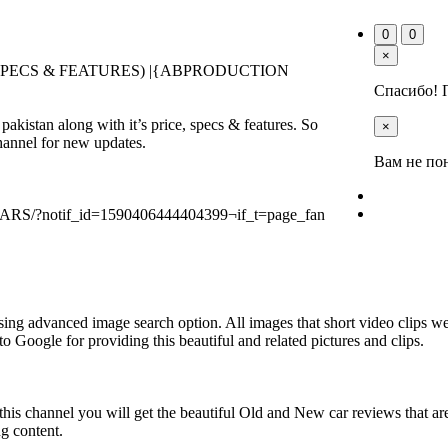
0
0
×
 SPECS & FEATURES) |{ABPRODUCTION
Спасибо! 
akistan along with it’s price, specs & features. So
×
hannel for new updates.
Вам не по
CARS/?notif_id=1590406444404399¬if_t=page_fan
ng advanced image search option. All images that short video clips wer
Google for providing this beautiful and related pictures and clips.
his channel you will get the beautiful Old and New car reviews that ar
g content.