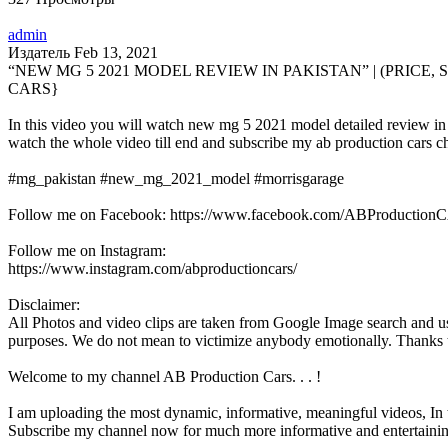
admin
Издатель
Feb 13, 2021
“NEW MG 5 2021 MODEL REVIEW IN PAKISTAN” | (PRICE,
CARS}
In this video you will watch new mg 5 2021 model detailed review in p
watch the whole video till end and subscribe my ab production cars c
#mg_pakistan #new_mg_2021_model #morrisgarage
Follow me on Facebook: https://www.facebook.com/ABProduction
Follow me on Instagram:
https://www.instagram.com/abproductioncars/
Disclaimer:
All Photos and video clips are taken from Google Image search and usi
purposes. We do not mean to victimize anybody emotionally. Thanks to 
Welcome to my channel AB Production Cars. . . !
I am uploading the most dynamic, informative, meaningful videos, In t
Subscribe my channel now for much more informative and entertainin