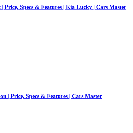
| Price, Specs & Features | Kia Lucky | Cars Master
n | Price, Specs & Features | Cars Master