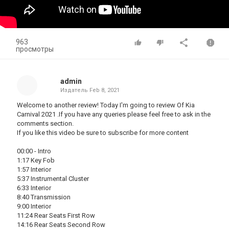
963
просмотры
admin
Издатель
Feb 8, 2021
Welcome to another review! Today I'm going to review Of Kia
Carnival 2021 .If you have any queries please feel free to ask in the
comments section.
If you like this video be sure to subscribe for more content
00:00 - Intro
1:17 Key Fob
1:57 Interior
5:37 Instrumental Cluster
6:33 Interior
8:40 Transmission
9:00 Interior
11:24 Rear Seats First Row
14:16 Rear Seats Second Row