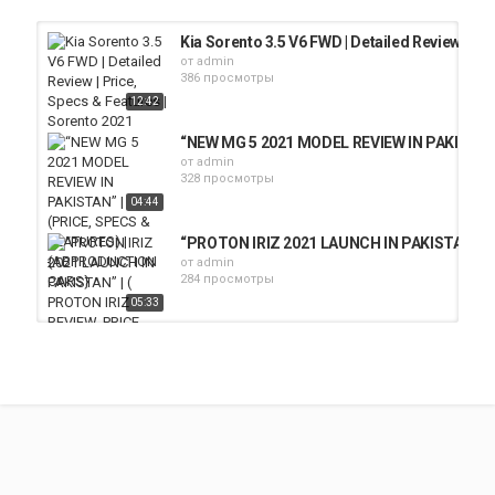
Kia Sorento 3.5 V6 FWD | Detailed Review | Pr
от
admin
386 просмотры
12:42
“NEW MG 5 2021 MODEL REVIEW IN PAKISTAN
от
admin
328 просмотры
04:44
“PROTON IRIZ 2021 LAUNCH IN PAKISTAN” | (
от
admin
284 просмотры
05:33
KIA CARNIVAL 2021 | DETAILED REVIEW | PRI
от
admin
321 просмотры
08:53
All New KIA Carnival 2021 Pakistan Full Tour
от
admin
957 просмотры