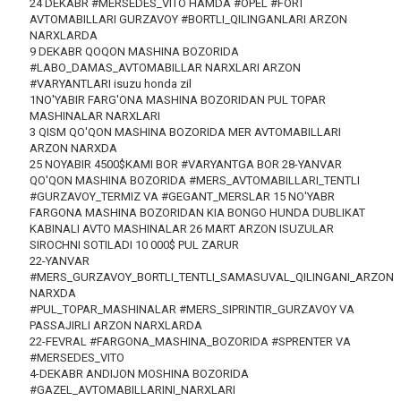
24 DEKABR #MERSEDES_VITO HAMDA #OPEL #FORT
AVTOMABILLARI GURZAVOY #BORTLI_QILINGANLARI ARZON
NARXLARDA
9 DEKABR QOQON MASHINA BOZORIDA
#LABO_DAMAS_AVTOMABILLAR NARXLARI ARZON
#VARYANTLARI isuzu honda zil
1NO'YABIR FARG'ONA MASHINA BOZORIDAN PUL TOPAR
MASHINALAR NARXLARI
3 QISM QO'QON MASHINA BOZORIDA MER AVTOMABILLARI
ARZON NARXDA
25 NOYABIR 4500$KAMI BOR #VARYANTGA BOR 28-YANVAR
QO'QON MASHINA BOZORIDA #MERS_AVTOMABILLARI_TENTLI
#GURZAVOY_TERMIZ VA #GEGANT_MERSLAR 15 NO'YABR
FARGONA MASHINA BOZORIDAN KIA BONGO HUNDA DUBLIKAT
KABINALI AVTO MASHINALAR 26 MART ARZON ISUZULAR
SIROCHNI SOTILADI 10 000$ PUL ZARUR
22-YANVAR
#MERS_GURZAVOY_BORTLI_TENTLI_SAMASUVAL_QILINGANI_ARZON
NARXDA
#PUL_TOPAR_MASHINALAR #MERS_SIPRINTIR_GURZAVOY VA
PASSAJIRLI ARZON NARXLARDA
22-FEVRAL #FARGONA_MASHINA_BOZORIDA #SPRENTER VA
#MERSEDES_VITO
4-DEKABR ANDIJON MOSHINA BOZORIDA
#GAZEL_AVTOMABILLARINI_NARXLARI