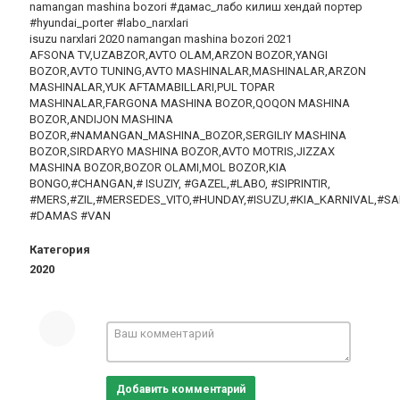
namangan mashina bozori #дамас_лабо килиш хендай портер
#hyundai_porter #labo_narxlari
isuzu narxlari 2020 namangan mashina bozori 2021
AFSONA TV,UZABZOR,AVTO OLAM,ARZON BOZOR,YANGI
BOZOR,AVTO TUNING,AVTO MASHINALAR,MASHINALAR,ARZON
MASHINALAR,YUK AFTAMABILLARI,PUL TOPAR
MASHINALAR,FARGONA MASHINA BOZOR,QOQON MASHINA
BOZOR,ANDIJON MASHINA
BOZOR,#NAMANGAN_MASHINA_BOZOR,SERGILIY MASHINA
BOZOR,SIRDARYO MASHINA BOZOR,AVTO MOTRIS,JIZZAX
MASHINA BOZOR,BOZOR OLAMI,MOL BOZOR,KIA
BONGO,#CHANGAN,# ISUZIY, #GAZEL,#LABO, #SIPRINTIR,
#MERS,#ZIL,#MERSEDES_VITO,#HUNDAY,#ISUZU,#KIA_KARNIVAL,#
#DAMAS #VAN
Категория
2020
Добавить комментарий