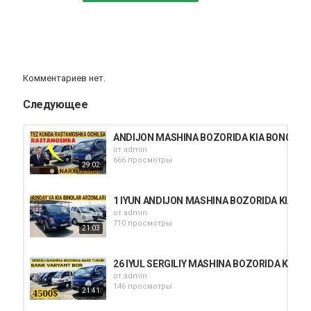
Комментариев нет.
Следующее
ANDIJON MASHINA BOZORIDA KIA BONGO H
от
admin
666 просмотры
29:02
1 IYUN ANDIJON MASHINA BOZORIDA KIA B
от
admin
710 просмотры
21:03
26 IYUL SERGILIY MASHINA BOZORIDA KIA
от
admin
146 просмотры
21:41