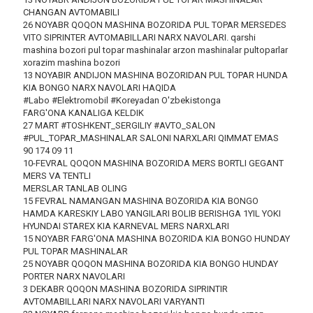
CHANGAN AVTOMABILI
26 NOYABR QOQON MASHINA BOZORIDA PUL TOPAR MERSEDES
VITO SIPRINTER AVTOMABILLARI NARX NAVOLARI. qarshi
mashina bozori pul topar mashinalar arzon mashinalar pultoparlar
xorazim mashina bozori
13 NOYABIR ANDIJON MASHINA BOZORIDAN PUL TOPAR HUNDA
KIA BONGO NARX NAVOLARI HAQIDA
#Labo #Elektromobil #Koreyadan O'zbekistonga
FARG'ONA KANALIGA KELDIK
27 MART #TOSHKENT_SERGILIY #AVTO_SALON
#PUL_TOPAR_MASHINALAR SALONI NARXLARI QIMMAT EMAS
90 174 09 11
10-FEVRAL QOQON MASHINA BOZORIDA MERS BORTLI GEGANT
MERS VA TENTLI
MERSLAR TANLAB OLING
15 FEVRAL NAMANGAN MASHINA BOZORIDA KIA BONGO
HAMDA KARESKIY LABO YANGILARI BOLIB BERISHGA 1YIL YOKI
HYUNDAI STAREX KIA KARNEVAL MERS NARXLARI
15 NOYABR FARG'ONA MASHINA BOZORIDA KIA BONGO HUNDAY
PUL TOPAR MASHINALAR
25 NOYABR QOQON MASHINA BOZORIDA KIA BONGO HUNDAY
PORTER NARX NAVOLARI
3 DEKABR QOQON MASHINA BOZORIDA SIPRINTIR
AVTOMABILLARI NARX NAVOLARI VARYANTI