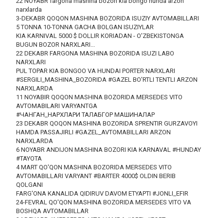
22 NOYABR fargona mashina bozori kia bongo hunda arzon
narxlarda
3-DEKABR QOQON MASHINA BOZORIDA ISUZIY AVTOMABILLARI
5 TONNA 10-TONNA GACHA BOLGAN ISUZIYLAR
KIA KARNIVAL 5000 $ DOLLIR KORIADAN - O'ZBEKISTONGA
BUGUN BOZOR NARXLARI...
22 DEKABR FARGONA MASHINA BOZORIDA ISUZI LABO
NARXLARI
PUL TOPAR KIA BONGOO VA HUNDAI PORTER NARXLARI
#SERGILI_MASHINA_BOZORIDA #GAZEL BO'RTLI TENTLI ARZON
NARXLARDA
11 NOYABIR QOQON MASHINA BOZORIDA MERSEDES VITO
AVTOMABILARI VARYANTGA
#ЧАНГАН_НАРХЛАРИ ТАЛАБГОР МАШИНАЛАР
23 DEKABR QOQON MASHINA BOZORIDA SPRENTIR GURZAVOYI
HAMDA PASSAJIRLI #GAZEL_AVTOMABILLARI ARZON
NARXLARDA
6 NOYABR ANDIJON MASHINA BOZORI KIA KARNAVAL #HUNDAY
#TAYOTA
4 MART QO'QON MASHINA BOZORIDA MERSEDES VITO
AVTOMABILLARI VARYANT #BARTER 4000$ OLDIN BERIB
QOLGANI
FARG'ONA KANALIDA QIDIRUV DAVOM ETYAPTI #JONLI_EFIR
24-FEVRAL QO'QON MASHINA BOZORIDA MERSEDES VITO VA
BOSHQA AVTOMABILLAR