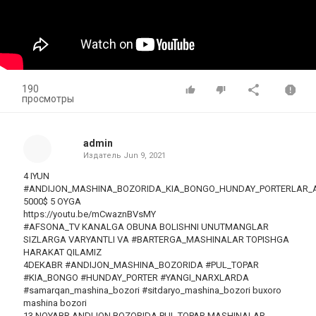
190
просмотры
admin
Издатель
Jun 9, 2021
4 IYUN
#ANDIJON_MASHINA_BOZORIDA_KIA_BONGO_HUNDAY_PORTERLAR_
5000$ 5 OYGA
https://youtu.be/mCwaznBVsMY
#AFSONA_TV KANALGA OBUNA BOLISHNI UNUTMANGLAR
SIZLARGA VARYANTLI VA #BARTERGA_MASHINALAR TOPISHGA
HARAKAT QILAMIZ
4DEKABR #ANDIJON_MASHINA_BOZORIDA #PUL_TOPAR
#KIA_BONGO #HUNDAY_PORTER #YANGI_NARXLARDA
#samarqan_mashina_bozori #sitdaryo_mashina_bozori buxoro
mashina bozori
13 NOYABR ANDIJON BOZORIDA PUL TOPAR MASHINALAR