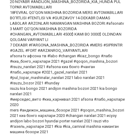
20 NOYABR #ANDIJON_MASHINA_BOZORIDA_KIA_HUNDA PUL
TOPAR AVTOMABILLARI
18FEVRAL QO'QON MASHINA BOZORIDA MERS AVTOMABILLARI
BO'RTLISI #TENTLISI VA #GURZAVOY 14-DEKABR DAMAS
LABOLAR ARZONLARI NAMANGAN MASHINA BOZORI.#afsonatv
3 MART QO'QON MASHINA BOZORIDA
#CHANGAN_AVTOMABILLARI 4500$ KAMI BO 3000$ OLDINDAN
QOLGANI VARYANT LI
7 DEKABR #FARGONA_MASHINA_BOZORIDA #MERS #SIPRINTIR
#GAZEL #FORT #ARZANROQ_VARYANTLARI
afsona tv афсона тв #labo #changan #kiaz_bongo #лабо
#киа_бонго_нархлари 2021 #gazel #qoqon_mashina_bozori
#isuzu_narxlari 2021 #afsona киа бонго #чанган
#лабо_нархлари #2021_gazel_narxlari 2021
#pul_topar_mashinalar_narxlari 2021 labo narxlari 2021
#isuzu_bozor 2021 #hunday
isuzu kia bongo 2021 andijon mashina bozori 2021 kia bongo
narxlari 2021
#мерседес_вито #киа_карнивал 2021 afsona #лабо_нархлари
2020
mers #андижон_машина_бозори 2021 #qoqon_mashina_bozori
2021 киа бонго нархлари 2020 #changan narxlari 2021 исузу
andijon labo bozori hyundai porter narxlari 2021 isuzi vito
#газель_нархлари 2021 #kia #kia_carnival mashina наманган
машина бозори 2021