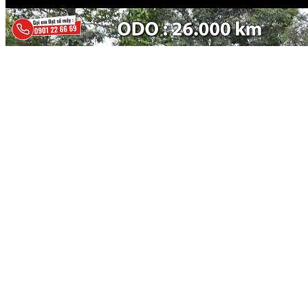
Thông tin chi tiết xe bán trong Clip : KIA Sedona 2.2 Luxury 2020 :
780.000.000 VNĐ Anh chị vui lòng truy cập vào Websible :
https://datchannel.vn/ Th...
Опубликовать в социальную сеть