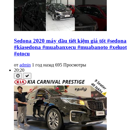
Sedona 2020 máy dầu tiết kiệm giá tốt #sedona
#kiasedona #muabanxecu #muabanoto #xeluot
#otocu
от
admin
1 год назад
695 Просмотры
20:20