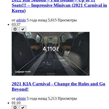
Seats!!! – Impressive Minivan (2021 Carnival in
Korea)
от
admin
5 года назад
5,615 Просмотры
03:37
2021 KIA Carnival - Change the Rules and Go
Beyond!
от
admin
5 года назад
5,213 Просмотры
01:10