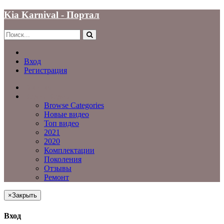
Kia Karnival - Портал
Вход
Регистрация
Главная
Видео
Видео
Browse Categories
Новые видео
Топ видео
2021
2020
Комплектации
Поколения
Отзывы
Ремонт
×
Закрыть
Вход