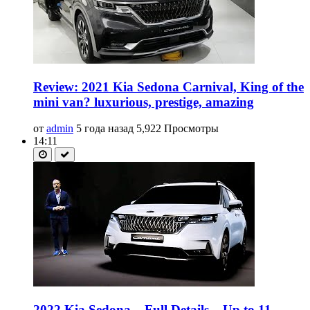
Review: 2021 Kia Sedona Carnival, King of the
mini van? luxurious, prestige, amazing
от
admin
5 года назад
5,922 Просмотры
14:11
2022 Kia Sedona – Full Details – Up to 11