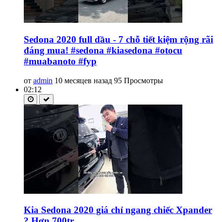
Sedona 2020 full dầu - 7 chỗ tiết kiệm rộng rãi
đáng mua! #sedona #kiasedona #otocu
#muabanoto #fyp
от
admin
10 месяцев назад
95 Просмотры
02:12
Kia Sedona 2020 giá chỉ ngang chiếc Xpander
? Hơn 700tr