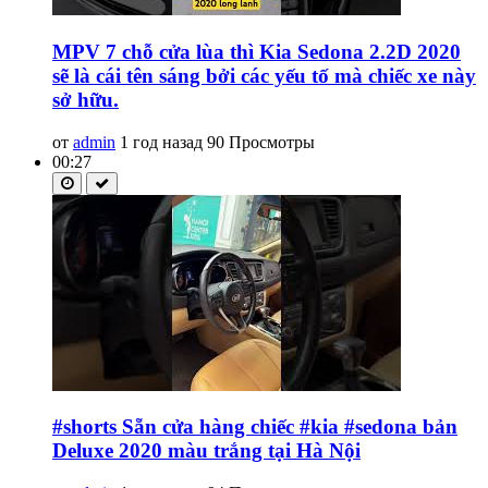
MPV 7 chỗ cửa lùa thì Kia Sedona 2.2D 2020
sẽ là cái tên sáng bởi các yếu tố mà chiếc xe này
sở hữu.
от
admin
1 год назад
90 Просмотры
00:27
#shorts Sẵn cửa hàng chiếc #kia #sedona bản
Deluxe 2020 màu trắng tại Hà Nội