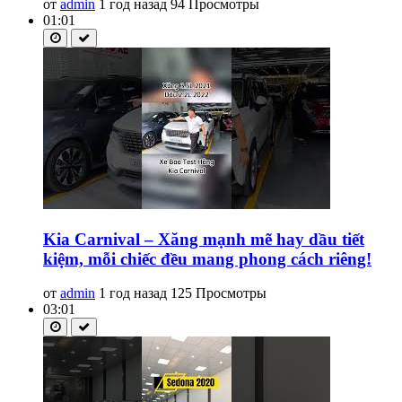
от
admin
1 год назад
94 Просмотры
01:01
Kia Carnival – Xăng mạnh mẽ hay dầu tiết
kiệm, mỗi chiếc đều mang phong cách riêng!
от
admin
1 год назад
125 Просмотры
03:01