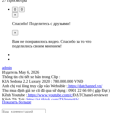
27 Просмотры
0
0
×
Спасибо! Поделитесь с друзьями!
×
Вам не понравилось видео. Спасибо за то что
поделились своим мнением!
admin
Издатель
May 6, 2026
Thông tin chi tiết xe bán trong Clip :
KIA Sedona 2.2 Luxury 2020 : 780.000.000 VNĐ
Anh chị vui lòng truy cập vào Websible :
https://datchannel.vn/
Thu mua định giá xe cũ đã qua sử dụng : 0901 22 66 69 ( gặp Đạt )
Kênh Youtube :
https://www.youtube.com/c/
ĐẠTChanel-reviewer
Kênh Tik Tok:
https://vt.tiktok.com/ZSJrpmqkh/
Показать больше
Xin chân thành cảm ơn!
--------------------------------------------------