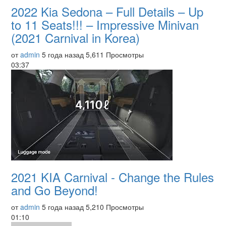
2022 Kia Sedona – Full Details – Up
to 11 Seats!!! – Impressive Minivan
(2021 Carnival in Korea)
от
admin
5 года назад
5,611 Просмотры
03:37
2021 KIA Carnival - Change the Rules
and Go Beyond!
от
admin
5 года назад
5,210 Просмотры
01:10