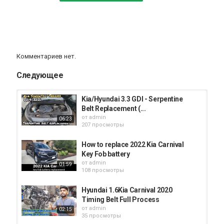
Комментариев нет.
Следующее
Kia/Hyundai 3.3 GDI - Serpentine
Belt Replacement (...
от
admin
06:23
207 просмотры
How to replace 2022 Kia Carnival
Key Fob battery
от
admin
01:59
108 просмотры
Hyundai 1.6Kia Carnival 2020
Timing Belt Full Process
от
admin
02:15
35 просмотры