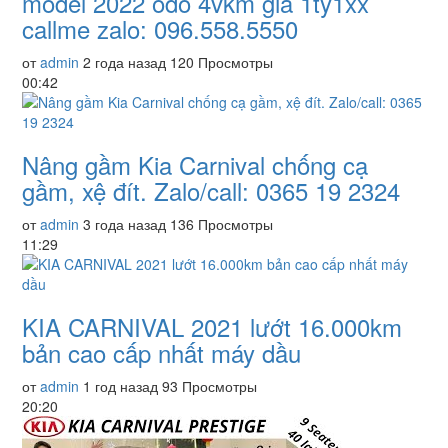
model 2022 odo 4vkm giá 1tỷ1xx
callme zalo: 096.558.5550
от
admin
2 года назад
120 Просмотры
00:42
Nâng gầm Kia Carnival chống cạ
gầm, xệ đít. Zalo/call: 0365 19 2324
от
admin
3 года назад
136 Просмотры
11:29
KIA CARNIVAL 2021 lướt 16.000km
bản cao cấp nhất máy dầu
от
admin
1 год назад
93 Просмотры
20:20