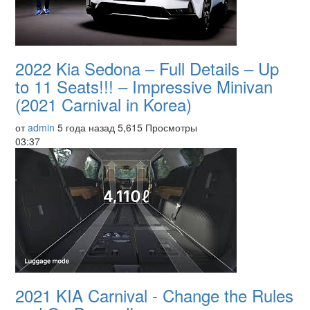
2022 Kia Sedona – Full Details – Up
to 11 Seats!!! – Impressive Minivan
(2021 Carnival in Korea)
от
admin
5 года назад
5,615 Просмотры
03:37
2021 KIA Carnival - Change the Rules