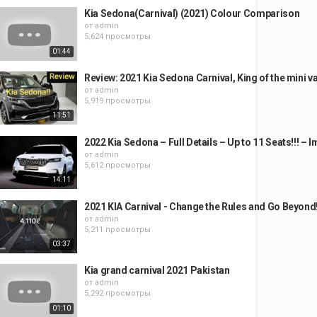
Kia Sedona(Carnival) (2021) Colour Comparison
от
admin
5,624 просмотры
01:44
Review: 2021 Kia Sedona Carnival, King of the mini v
от
admin
5,919 просмотры
11:51
2022 Kia Sedona – Full Details – Up to 11 Seats!!! – 
от
admin
5,612 просмотры
14:11
2021 KIA Carnival - Change the Rules and Go Beyond
от
admin
5,211 просмотры
03:37
Kia grand carnival 2021 Pakistan
от
admin
5,292 просмотры
01:10