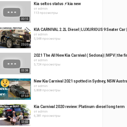
Kia seltos status ⚡ kia new
от
admin
113 просмотры
00:15
KIA CARNIVAL 2.2L Diesel | LUXURIOUS 9 Seater Car |
от
admin
5,548 просмотры
20:20
2021 The All New Kia Carnival ( Sedona) | MPV | the fi
от
admin
5,724 просмотры
03:38
New Kia Carnival 2021 spotted in Sydney, NSW Austra
от
admin
5,808 просмотры
07:50
Kia Carnival 2020 review: Platinum diesel long term
от
admin
6,381 просмотры
07:02