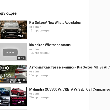
едующее
Kia Seltos⚡ New WhatsApp status
от
admin
121 просмотры
04:11
kia seltos Whatsapp status
от
admin
105 просмотры
00:22
Автомат быстрее механики - Kia Seltos MT vs AT 
от
admin
164 просмотры
08:00
Mahindra XUV700 Vs CRETA Vs SELTOS | Comparison 
от
admin
226 просмотры
07:07