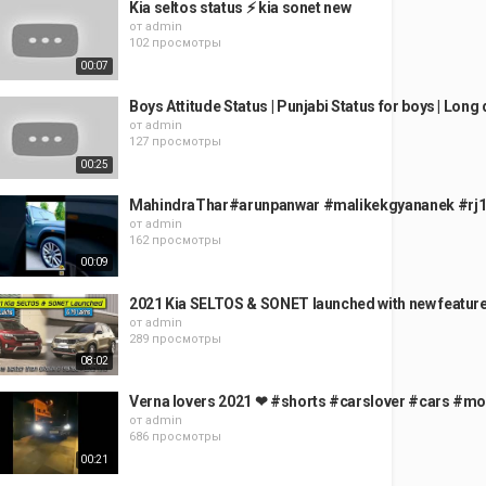
Kia seltos status ⚡ kia sonet new
от
admin
102 просмотры
00:07
Boys Attitude Status | Punjabi Status for boys | Long d
от
admin
127 просмотры
00:25
MahindraThar#arunpanwar #malikekgyananek #rj14
от
admin
162 просмотры
00:09
2021 Kia SELTOS & SONET launched with new featur
от
admin
289 просмотры
08:02
Verna lovers 2021 ❤ #shorts #carslover #cars #mo
от
admin
686 просмотры
00:21