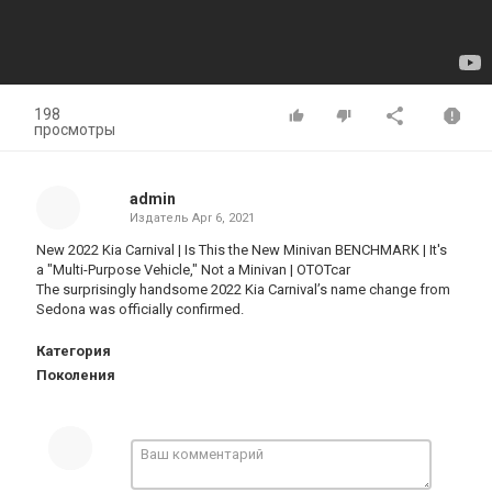
198
просмотры
admin
Издатель
Apr 6, 2021
New 2022 Kia Carnival | Is This the New Minivan BENCHMARK | It's
a "Multi-Purpose Vehicle," Not a Minivan | OTOTcar
The surprisingly handsome 2022 Kia Carnival’s name change from
Sedona was officially confirmed.
Категория
Поколения