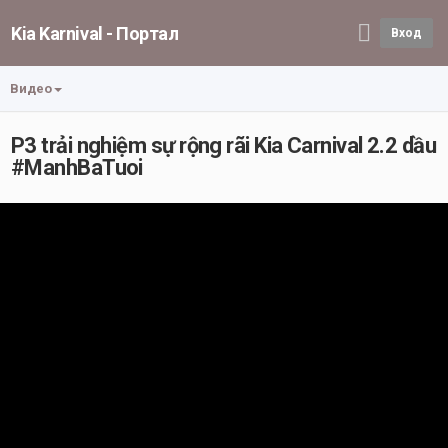
Kia Karnival - Портал
Вход
Видео
P3 trải nghiệm sự rộng rãi Kia Carnival 2.2 dầu
#ManhBaTuoi