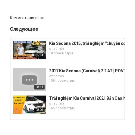
Комментариев нет.
Следующее
Kia Sedona 2015, trải nghiệm "chuyên cơ" với
от
admin
18 просмотры
05:54
2017 Kia Sedona (Carnival) 2.2 AT | POV TEST
от
admin
159 просмотры
08:44
Trải nghiệm Kia Carnival 2021 Bản Cao Nhất g
от
admin
165 просмотры
08:01
Kia Carnival 2.2D Signature 2023 Đỉnh cao ti
от
admin