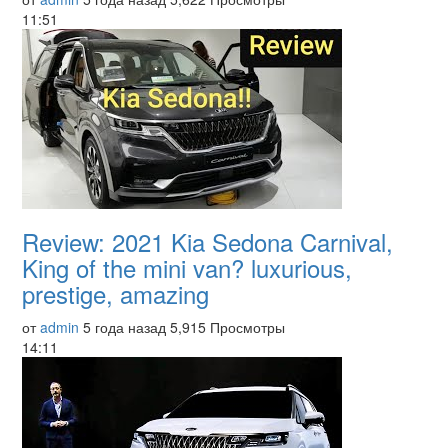
11:51
Review: 2021 Kia Sedona Carnival,
King of the mini van? luxurious,
prestige, amazing
от
admin
5 года назад
5,915 Просмотры
14:11